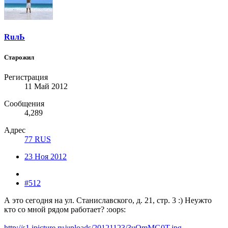
RuлЬ
Старожил
Регистрация
11 Май 2012
Сообщения
4,289
Адрес
77 RUS
23 Ноя 2012
#512
А это сегодня на ул. Станиславского, д. 21, стр. 3 :) Неужто
кто со мной рядом работает? :oops:
http://s1.ipicture.ru/uploads/20121123/3uOmMG0T.jpg