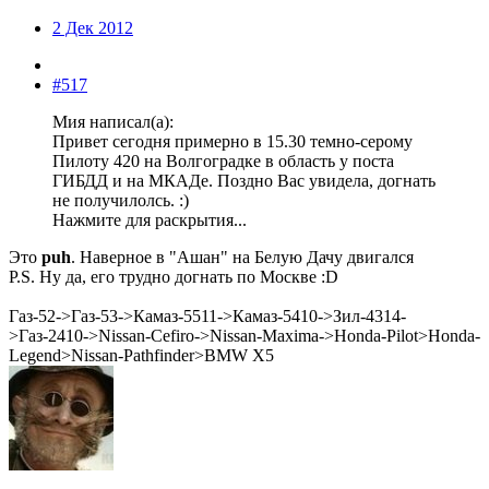
2 Дек 2012
#517
Мия написал(а):
Привет сегодня примерно в 15.30 темно-серому
Пилоту 420 на Волгоградке в область у поста
ГИБДД и на МКАДе. Поздно Вас увидела, догнать
не получилолсь. :)
Нажмите для раскрытия...
Это
puh
. Наверное в "Ашан" на Белую Дачу двигался
P.S. Ну да, его трудно догнать по Москве :D
Газ-52->Газ-53->Камаз-5511->Камаз-5410->Зил-4314-
>Газ-2410->Nissan-Сefiro->Nissan-Мaxima->Honda-Рilot>Honda-
Legend>Nissan-Pathfinder>BMW X5