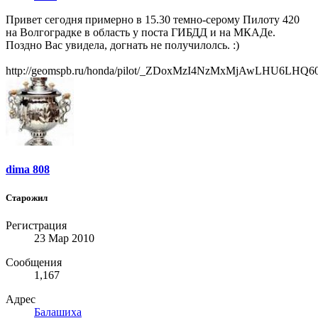
Привет сегодня примерно в 15.30 темно-серому Пилоту 420
на Волгоградке в область у поста ГИБДД и на МКАДе.
Поздно Вас увидела, догнать не получилолсь. :)
http://geomspb.ru/honda/pilot/_ZDoxMzI4NzMxMjAwLHU6
dima 808
Старожил
Регистрация
23 Мар 2010
Сообщения
1,167
Адрес
Балашиха