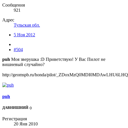
Сообщения
921
Адрес
Тульская обл.
5 Ноя 2012
#504
puh
Моя зверушка :D Приветствую! У Вас Пилот не
вишневый случайно?
http://geomspb.ru/honda/pilot/_ZDoxMzQ0MDI0MDAwLHU6L
puh
ДАВНИШНИЙ :)
Регистрация
20 Янв 2010