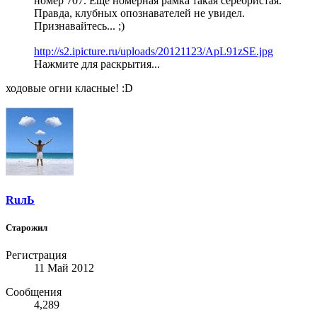
номер 707. Еще номерная рамка такая серебристая.
Правда, клубных опознавателей не увидел.
Признавайтесь... ;)
http://s2.ipicture.ru/uploads/20121123/ApL91zSE.jpg
Нажмите для раскрытия...
ходовые огни класные! :D
RuлЬ
Старожил
Регистрация
11 Май 2012
Сообщения
4,289