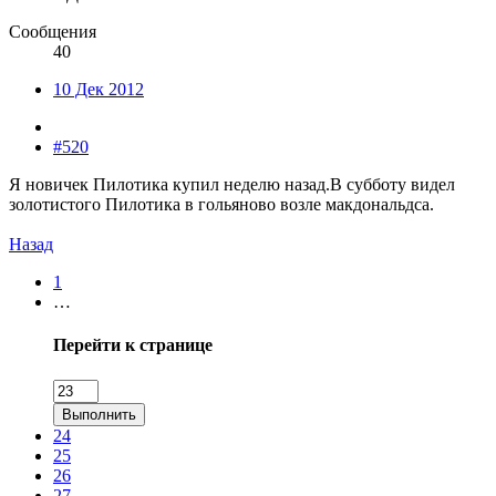
Сообщения
40
10 Дек 2012
#520
Я новичек Пилотика купил неделю назад.В субботу видел
золотистого Пилотика в гольяново возле макдональдса.
Назад
1
…
Перейти к странице
Выполнить
24
25
26
27