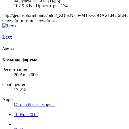
За рулем 11 2012 (1).jpg
107.9 KB · Просмотры: 174
http://geomspb.ru/honda/pilot/_ZDoxNTIwMTEwODAwLHU6L
Случайности не случайны.
Lexx
Админ
Команда форума
Регистрация
20 Авг 2009
Сообщения
13,218
Адрес
С того берега моря...
16 Ноя 2012