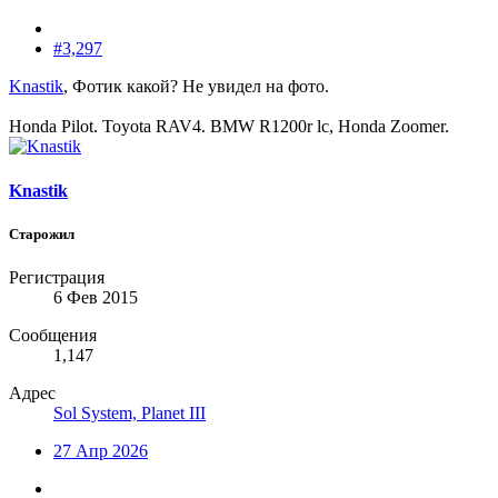
#3,297
Knastik
, Фотик какой? Не увидел на фото.
Honda Pilot. Toyota RAV4. BMW R1200r lc, Honda Zoomer.
Knastik
Старожил
Регистрация
6 Фев 2015
Сообщения
1,147
Адрес
Sol System, Planet III
27 Апр 2026