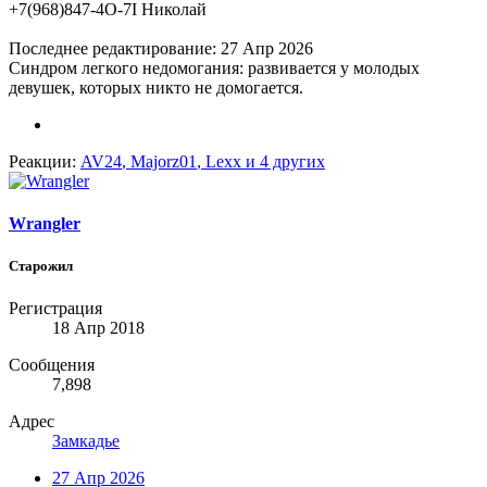
+7(968)847-4О-7I Николай
Последнее редактирование:
27 Апр 2026
Синдром легкого недомогания: развивается у молодых
девушек, которых никто не домогается.
Реакции:
AV24
,
Majorz01
,
Lexx
и 4 других
Wrangler
Старожил
Регистрация
18 Апр 2018
Сообщения
7,898
Адрес
Замкадье
27 Апр 2026