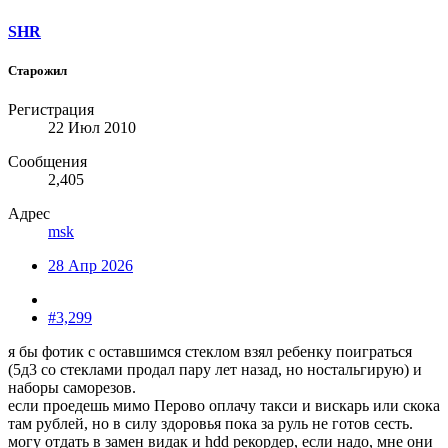
SHR
Старожил
Регистрация
22 Июл 2010
Сообщения
2,405
Адрес
msk
28 Апр 2026
#3,299
я бы фотик с оставшимся стеклом взял ребенку поиграться
(5д3 со стеклами продал пару лет назад, но ностальгирую) и
наборы саморезов.
если проедешь мимо Перово оплачу такси и вискарь или скока
там рублей, но в силу здоровья пока за руль не готов сесть.
могу отдать в замен видак и hdd рекордер, если надо, мне они