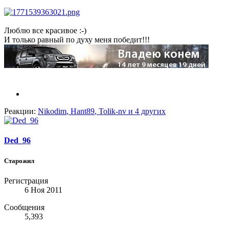
Люблю все красивое :-)
И только равный по духу меня победит!!!
Реакции:
Nikodim
,
Hant89
,
Tolik-nv
и 4 других
Ded_96
Старожил
Регистрация
6 Ноя 2011
Сообщения
5,393