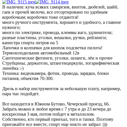
В наличии: куча всяких саморезов, винтов, дюбелей, шайб,
гаек и прочей мелочи, все отсортировано по удобным
коробочкам; коробочки тоже отдаются!
много ручного инструмента, хорошего и удобного, а главное
нужного;
много по электрике, провода, клеммы ваго, удлинители;
разные пластины, уголки, вешалки, ручки, рейлинги;
канистра спирта литров на 5
Лапочки и колпачки для кнопок подсветки пилота!
Термохолодильник автомобильный 12в
Сантехнические фитинги, уголки, шланги, лён и прочее
Струбцины, держатели, штангенциркули, логарифмическая
линейка :-)
Техника: видеокамера, фотик, провода, зарядки, блоки
питания, объектив 70-300.
Дрель и набор инструментов за небольшую плату, например,
пара тыс подойдет.
Все находится в Южном Бутово, Чечерский проезд, 66.
Забрать можно в любое время с 7 утра и до 23 вечера до
воскресенья 3 мая, потом пойдет в металлолом.
Собственно, кто первый приехал, того и тапки. Поэтому
приезжайте все вместе, спирт еще никто не забрал :)))