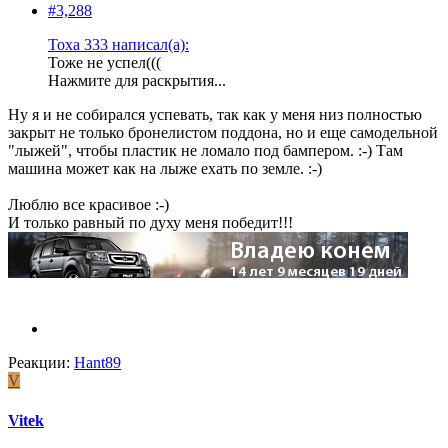
#3,288
Тоха 333 написал(а):
Тоже не успел(((
Нажмите для раскрытия...
Ну я и не собирался успевать, так как у меня низ полностью
закрыт не только бронелистом поддона, но и еще самодельной
"лыжей", чтобы пластик не ломало под бампером. :-) Там
машина может как на лыже ехать по земле. :-)
Люблю все красивое :-)
И только равный по духу меня победит!!!
Реакции:
Hant89
V
Vitek