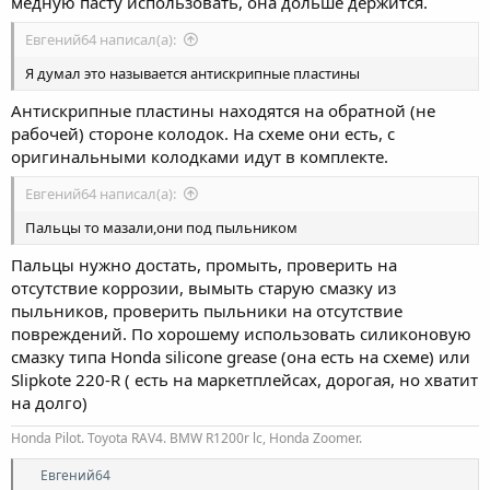
медную пасту использовать, она дольше держится.
Евгений64 написал(а):
Я думал это называется антискрипные пластины
Антискрипные пластины находятся на обратной (не
рабочей) стороне колодок. На схеме они есть, с
оригинальными колодками идут в комплекте.
Евгений64 написал(а):
Пальцы то мазали,они под пыльником
Пальцы нужно достать, промыть, проверить на
отсутствие коррозии, вымыть старую смазку из
пыльников, проверить пыльники на отсутствие
повреждений. По хорошему использовать силиконовую
смазку типа Honda silicone grease (она есть на схеме) или
Slipkote 220-R ( есть на маркетплейсах, дорогая, но хватит
на долго)
Honda Pilot. Toyota RAV4. BMW R1200r lc, Honda Zoomer.
Р
Евгений64