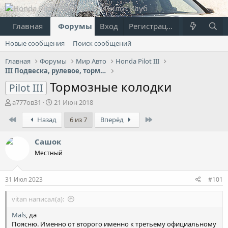
Главная
Форумы
Вход
Что нового?
Регистрация
Пользовател
Новые сообщения
Поиск сообщений
Главная
Форумы
Мир Авто
Honda Pilot III
III Подвеска, рулевое, тормоза, шины, диски
Тормозные колодки
Pilot III
А
Д
а777ов31
21 Июн 2018
в
а
First
Last
Назад
6 из 7
Вперёд
т
т
о
а
р
н
Сашок
т
а
Местный
е
ч
м
а
ы
л
31 Июл 2023
#101
а
vitan написал(а):
Mals
, да
Поясню. Именно от второго именно к третьему официальному