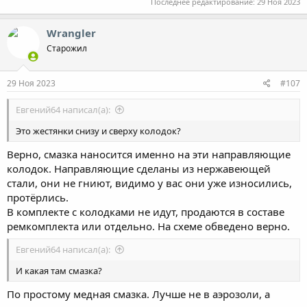
476.6 KB · Просмотры: 49
Последнее редактирование:
29 Ноя 2023
Wrangler
Старожил
29 Ноя 2023
#107
Евгений64 написал(а):
Это жестянки снизу и сверху колодок?
Верно, смазка наносится именно на эти направляющие
колодок. Направляющие сделаны из нержавеющей
стали, они не гниют, видимо у вас они уже износились,
протёрлись.
В комплекте с колодками не идут, продаются в составе
ремкомплекта или отдельно. На схеме обведено верно.
Евгений64 написал(а):
И какая там смазка?
По простому медная смазка. Лучше не в аэрозоли, а