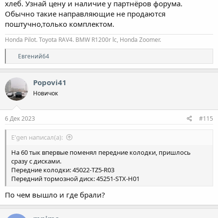
хлеб. Узнай цену и наличие у партнёров форума.
Обычно такие направляющие не продаются
поштучно,только комплектом.
Honda Pilot. Toyota RAV4. BMW R1200r lc, Honda Zoomer.
Р
Евгений64
е
а
к
Popovi41
ц
Новичок
и
и
:
6 Дек 2023
#115
E'gen написал(а):
На 60 тык впервые поменял передние колодки, пришлось
сразу с дисками.
Передние колодки: 45022-TZ5-R03
Передний тормозной диск: 45251-STX-H01
По чем вышло и где брали?