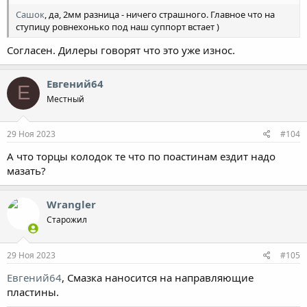
Сашок
, да, 2мм разница - ничего страшного. Главное что на
ступицу ровнехонько под наш суппорт встает )
Согласен. Дилеры говорят что это уже износ.
Евгений64
Е
Местный
29 Ноя 2023
#104
А что торцы колодок те что по поастинам ездит надо
мазать?
Wrangler
Старожил
29 Ноя 2023
#105
Евгений64
, Смазка наносится на направляющие
пластины.