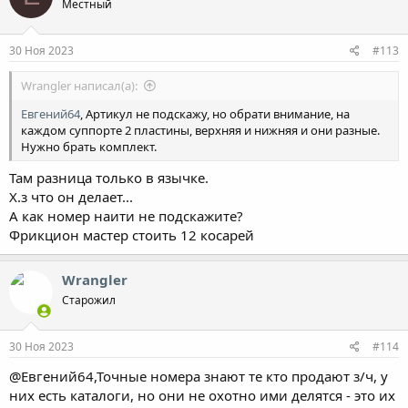
Местный
Metaco
Zekkert
Это мазать??
30 Ноя 2023
#113
Wrangler написал(а):
Евгений64
, Артикул не подскажу, но обрати внимание, на
каждом суппорте 2 пластины, верхняя и нижняя и они разные.
Нужно брать комплект.
Там разница только в язычке.
Х.з что он делает...
А как номер наити не подскажите?
Фрикцион мастер стоить 12 косарей
Wrangler
Старожил
30 Ноя 2023
#114
@Евгений64,Точные номера знают те кто продают з/ч, у
них есть каталоги, но они не охотно ими делятся - это их