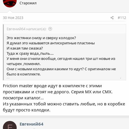
Старожил
30 Ноя 2023
#112
Евгений64 написал(а):
Это жестянки снизу и сверху колодок?
Я думал это называется антискрипные пластины
И какая там смазка?
Туда ж сразу вода,,пыль....
У меня они сгнили вообще, сегодня нашел три шт новые из
четырех ,поменял.
Они с новыми колодками какими то идут? С оригиналом не
было в комплекте.
Ну и до кучи сто на сегодня из неоригинала на замену купить (
желательно с этими пластинами,т к. Одна осталась старая.
Friction master вроде идут в комплекте с этими
Может из-за них млин колодки за 25 тыс почти сточились?
проставками и стоят не дорого. Серия MX или CMX.
Пальцы то мазали,они под пыльником а эти жестянки нет
посмотри каталог...
Такое есть в экзисте по разумной цене
Из указанных тобой можно ставить любые, но в коробке
будут просто колодки.
Kashiyama
Sangsin
G-brake
Евгений64
Е