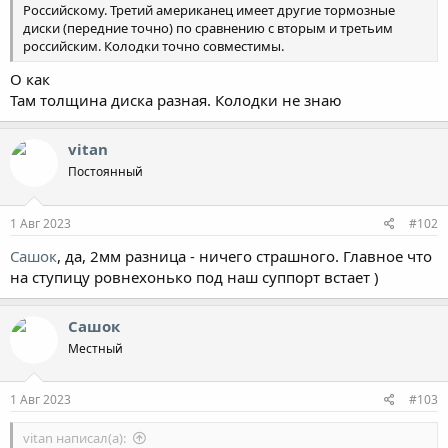
Российскому. Третий американец имеет другие тормозные
диски (передние точно) по сравнению с вторым и третьим
российским. Колодки точно совместимы.
О как
Там толщина диска разная. Колодки не знаю
vitan
Постоянный
1 Авг 2023
#102
Сашок
, да, 2мм разница - ничего страшного. Главное что
на ступицу ровнехонько под наш суппорт встает )
Сашок
Местный
1 Авг 2023
#103
vitan написал(а):