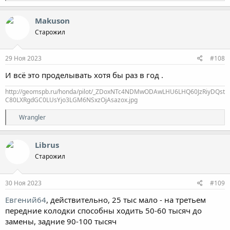
е
а
к
Makuson
ц
Старожил
и
и
:
29 Ноя 2023
#108
И всё это проделывать хотя бы раз в год .
http://geomspb.ru/honda/pilot/_ZDoxNTc4NDMwODAwLHU6LHQ60JzRiyDQst
C80LXRgdGC0LUsYjo3LGM6NSxzOjAsazox.jpg
Р
Wrangler
е
а
к
Librus
ц
Старожил
и
и
:
30 Ноя 2023
#109
Евгений64
, действительно, 25 тыс мало - на третьем
передние колодки способны ходить 50-60 тысяч до
замены, задние 90-100 тысяч