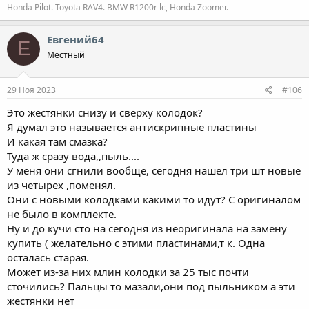
Honda Pilot. Toyota RAV4. BMW R1200r lc, Honda Zoomer.
Евгений64
Е
Местный
29 Ноя 2023
#106
Это жестянки снизу и сверху колодок?
Я думал это называется антискрипные пластины
И какая там смазка?
Туда ж сразу вода,,пыль....
У меня они сгнили вообще, сегодня нашел три шт новые
из четырех ,поменял.
Они с новыми колодками какими то идут? С оригиналом
не было в комплекте.
Ну и до кучи сто на сегодня из неоригинала на замену
купить ( желательно с этими пластинами,т к. Одна
осталась старая.
Может из-за них млин колодки за 25 тыс почти
сточились? Пальцы то мазали,они под пыльником а эти
жестянки нет