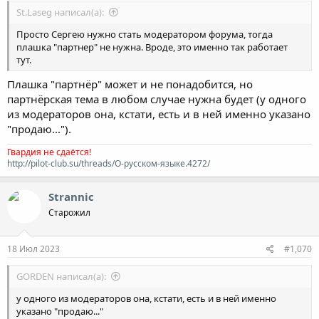
St.Laseg написал(а):
Просто Сергею нужно стать модератором форума, тогда
плашка "партнер" не нужна. Вроде, это именно так работает
тут.
Плашка "партнёр" может и не понадобится, но
партнёрская тема в любом случае нужна будет (у одного
из модераторов она, кстати, есть и в ней именно указано
"продаю...").
Гвардия не сдаётся!
http://pilot-club.su/threads/О-русском-языке.4272/
Strannic
Старожил
18 Июл 2023
#1,070
GORDEN написал(а):
у одного из модераторов она, кстати, есть и в ней именно
указано "продаю..."