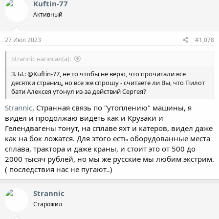
Kuftin-77
ц
Активный
и
и
:
27 Июл 2023
#1,078
Strannic написал(а):
З. Ы.: @Kuftin-77, не то чтобы не верю, что прочитали все
десятки страниц, но все же спрошу - считаете ли Вы, что Пилот
бати Алексея утонул из-за действий Сергея?
Strannic
, Странная связь по "утоплению" машины, я
видел и продолжаю видеть как и Крузаки и
Гелендвагены тонут, на сплаве яхт и катеров, видел даже
как на бок ложатся. Для этого есть оборудованные места
сплава, трактора и даже краны, и стоит это от 500 до
2000 тысяч рублей, но мы же русские мы любим экстрим.
( последствия нас не пугают..)
Strannic
Старожил