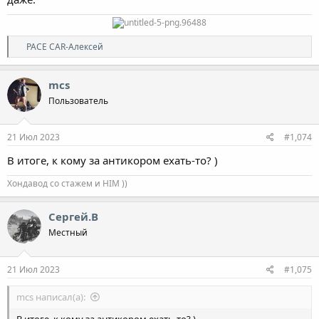
Р
PACE CAR-Алексей
е
а
к
mcs
ц
Пользователь
и
и
:
21 Июл 2023
#1,074
В итоге, к кому за антикором ехать-то? )
Хондавод со стажем и HIM ))
Сергей.В
Местный
21 Июл 2023
#1,075
mcs написал(а):
В итоге, к кому за антикором ехать-то? )