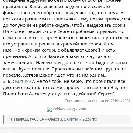
правильно. Записываешься отдельно и если это
финансово целесообразно - выделяет под это время. А
вот когда разные МТС приезжают - ему потом приходится
до полуночи на работе сидеть, чтобы выдержать сроки.
Ни кто не говорит, что у Сергея проблемы с руками. Но
если кто-то из его горе мастеров накосячил - нужно было
все устранить и решить в кратчайшие сроки. Хотя
именно к срокам которые объявляет Сергей и есть
претензии. А то что Вам все нравится - ну так это
замечательно. Надеемся и дальше все так будет. И таких
как вы будет больше. Просто значит ребятам крупно не
повезло. Хотя Яндекс пишет, что не им одним...
З. Ы.:
Kuftin-77
, не то чтобы не верю, что прочитали все
десятки страниц, но все же спрошу - считаете ли Вы, что
Пилот бати Алексея утонул из-за действий Сергея?
Последнее редактирование:
27 Июл 2023
Р
Павел033
,
PACE CAR-Алексей
,
GARRYM
и 2 других
е
а
к