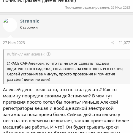
почистил разъём ( денег не взял)
Последнее редактирование:
26 Июл 2023
Strannic
Старожил
27 Июл 2023
#1,077
Kuftin-77 написал(а):
@PACE CAR-Алексей, то что ты не смог сделать подъём
водительского сиденья, сославшись на сложность его снятия,
Сергей устранил за минуту, просто прозвонил и почистил
разъём ( денег не взял)
Алексей денег взял за то, что не стал делать? Как-то
машину повредил своими действиями? В чем тут
претензия просто хотел бы понять? Раньше Алексей
регистраторы вешал и вообще всякой электрикой
занимался пока время было. Сейчас действительно у
него на это времени не хватает, так как приезжают более
масштабные работы. И что? Он будет срывать сроки
обещанные другим во благо кому-то? Это же тоже не