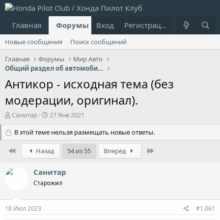
Главная
Форумы
Вход
Что нового?
Регистрация
Пользовател
Новые сообщения
Поиск сообщений
Главная
Форумы
Мир Авто
Общий раздел об автомобилях
Антикор - исходная тема (без
модерации, оригинал).
А
Д
Санитар
27 Янв 2021
в
а
т
В этой теме нельзя размещать новые ответы.
т
о
а
р
н
First
Last
Назад
54 из 55
Вперёд
т
а
е
ч
Санитар
м
а
Старожил
ы
л
а
18 Июл 2023
#1,061