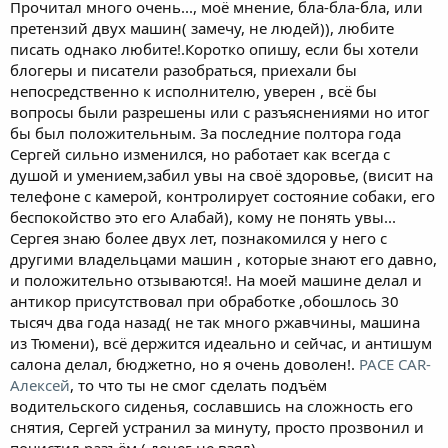
Прочитал много очень..., моё мнение, бла-бла-бла, или
претензий двух машин( замечу, не людей)), любите
писать однако любите!.Коротко опишу, если бы хотели
блогеры и писатели разобраться, приехали бы
непосредственно к исполнителю, уверен , всё бы
вопросы были разрешены или с разъяснениями но итог
бы был положительным. За последние полтора года
Сергей сильно изменился, но работает как всегда с
душой и умением,забил увы на своё здоровье, (висит на
телефоне с камерой, контролирует состояние собаки, его
беспокойство это его Алабай), кому не понять увы...
Сергея знаю более двух лет, познакомился у него с
другими владельцами машин , которые знают его давно,
и положительно отзываются!. На моей машине делал и
антикор присутствовал при обработке ,обошлось 30
тысяч два года назад( не так много ржавчины, машина
из Тюмени), всё держится идеально и сейчас, и антишум
салона делал, бюджетно, но я очень доволен!.
PACE CAR-
Алексей
, то что ты не смог сделать подъём
водительского сиденья, сославшись на сложность его
снятия, Сергей устранил за минуту, просто прозвонил и