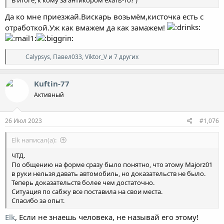
Да ко мне приезжай.Вискарь возьмём,кисточка есть с
отработкой.Уж как вмажем да как замажем!
Р
Calypsys
,
Павел033
,
Viktor_V
и 7 других
е
а
к
Kuftin-77
ц
Активный
и
и
:
26 Июл 2023
#1,076
Elk написал(а):
ЧТД.
По общению на форме сразу было понятно, что этому Majorz01
в руки нельзя давать автомобиль, но доказательств не было.
Теперь доказательств более чем достаточно.
Ситуация по сабжу все поставила на свои места.
Спасибо за опыт.
Elk
, Если не знаешь человека, не называй его этому!