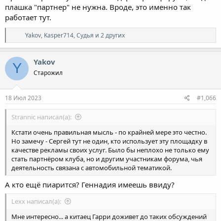
плашка "партнер" не нужна. Вроде, это именно так
работает тут.
Р
Yakov
,
Kasper714
,
Судья
и 2 других
е
а
к
Yakov
Y
ц
Старожил
и
и
:
18 Июл 2023
#1,066
Strannic написал(а):
Кстати очень правильная мысль - по крайней мере это честно.
Но замечу - Сергей тут не один, кто использует эту площадку в
качестве рекламы своих услуг. Было бы неплохо не только ему
стать партнёром клуба, но и другим участникам форума, чья
деятельность связана с автомобильной тематикой.
А кто ещё пиарится? Геннадия имеешь ввиду?
Lexx написал(а):
Мне интересно... а китаец Гарри доживет до таких обсуждений