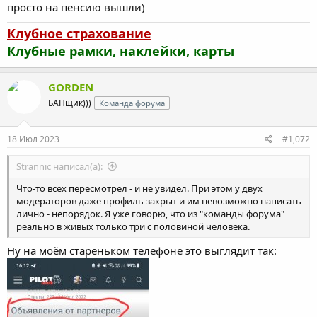
просто на пенсию вышли)
Клубное страхование
Клубные рамки, наклейки, карты
GORDEN
БАНщик)))
Команда форума
18 Июл 2023
#1,072
Strannic написал(а):
Что-то всех пересмотрел - и не увидел. При этом у двух
модераторов даже профиль закрыт и им невозможно написать
лично - непорядок. Я уже говорю, что из "команды форума"
реально в живых только три с половиной человека.
Ну на моём стареньком телефоне это выглядит так: