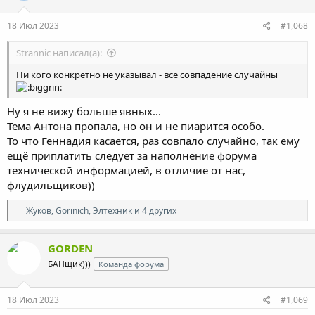
18 Июл 2023
#1,068
Strannic написал(а):
Ни кого конкретно не указывал - все совпадение случайны
Ну я не вижу больше явных...
Тема Антона пропала, но он и не пиарится особо.
То что Геннадия касается, раз совпало случайно, так ему
ещё приплатить следует за наполнение форума
технической информацией, в отличие от нас,
флудильщиков))
Р
Жуков
,
Gorinich
,
Элтехник
и 4 других
е
а
к
GORDEN
ц
БАНщик)))
Команда форума
и
и
:
18 Июл 2023
#1,069