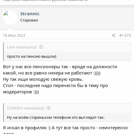
Strannic
Старожил
18 Июл 2023
#1,073
Lexx написал(а):
просто на пенсию вышли)
Вот у нас все пенсионеры так - вроде на должности
какой, но все равно нехера не работают :))))
Ну так ищи молодую свежую кровь.
Стоп - последнее надо перенести бы в тему про
модераторов :)))
GORDEN написал(а):
Ну на моём стареньком телефоне это выглядит так:
Я искал в профилях :) А тут все так просто - неинтересно
даже.