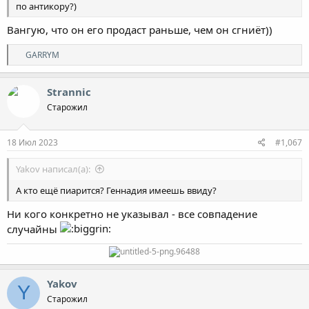
по антикору?)
Вангую, что он его продаст раньше, чем он сгниёт))
Р
GARRYM
е
а
к
Strannic
ц
Старожил
и
и
:
18 Июл 2023
#1,067
Yakov написал(а):
А кто ещё пиарится? Геннадия имеешь ввиду?
Ни кого конкретно не указывал - все совпадение
случайны
Yakov
Y
Старожил