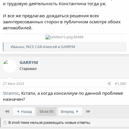
и трудовую деятельность Константина тогда уж.
И все же предлагаю дождаться решения всех
заинтересованных сторон в публичном осмотре обоих
автомобилей.
Р
Иваныч
,
PACE CAR-Алексей
и
GARRYM
е
а
к
GARRYM
ц
Старожил
и
и
:
27 Июл 2023
#1,080
Strannic
, Кстати, а когда консилиум по данной проблеме
назначен?
First
Last
Назад
54 из 55
Вперёд
В этой теме нельзя размещать новые ответы.