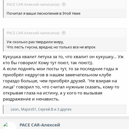
PACE CAR-Алексей написал(а):
Почитал я ваши песнопения в Этой теме
PACE CAR-Алексей написал(а):
Уж сколько раз твердили миру,
Что лесть гнусна, вредна; но только все не впрок
Кукушка хвалит петуха за то, что хвалит он кукушку... Уж
кто бы говорил! Кому тут поют, так поют)).
А если поднять мои посты тут, то за последние годы я
приобрёл недругов в нашем замечательном клубе
гораздо больше, чем приобрёл друзей. "Не взирая на
лица" говорил то, что считал нужным сказать, кому-то
открывая глаза на истину, а у кого-то вызывая
раздражение и ненависть.
Р
Leon.
,
Majorz01
,
Сергей.В
и 3 других
е
а
к
PACE CAR-Алексей
ц