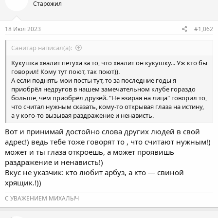
Старожил
и
и
:
18 Июл 2023
#1,062
Санитар написал(а):
Кукушка хвалит петуха за то, что хвалит он кукушку... Уж кто бы
говорил! Кому тут поют, так поют)).
А если поднять мои посты тут, то за последние годы я
приобрёл недругов в нашем замечательном клубе гораздо
больше, чем приобрёл друзей. "Не взирая на лица" говорил то,
что считал нужным сказать, кому-то открывая глаза на истину,
а у кого-то вызывая раздражение и ненависть.
Вот и принимай достойно слова других людей в свой
адрес!) ведь тебе тоже говорят то , что считают нужным!)
может и ты глаза откроешь, а может проявишь
раздражение и ненависть!)
Вкус не указчик: кто любит арбуз, а кто — свиной
хрящик.!))
С УВАЖЕНИЕМ МИХАЛЫЧ