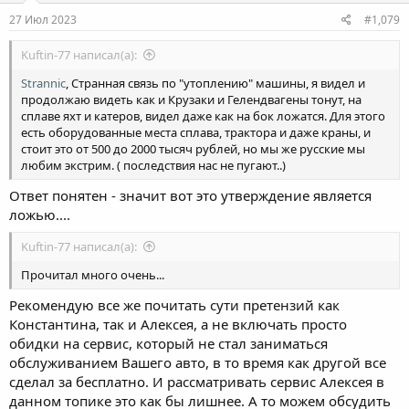
27 Июл 2023
#1,079
Kuftin-77 написал(а):
Strannic
, Странная связь по "утоплению" машины, я видел и
продолжаю видеть как и Крузаки и Гелендвагены тонут, на
сплаве яхт и катеров, видел даже как на бок ложатся. Для этого
есть оборудованные места сплава, трактора и даже краны, и
стоит это от 500 до 2000 тысяч рублей, но мы же русские мы
любим экстрим. ( последствия нас не пугают..)
Ответ понятен - значит вот это утверждение является
ложью....
Kuftin-77 написал(а):
Прочитал много очень...
Рекомендую все же почитать сути претензий как
Константина, так и Алексея, а не включать просто
обидки на сервис, который не стал заниматься
обслуживанием Вашего авто, в то время как другой все
сделал за бесплатно. И рассматривать сервис Алексея в
данном топике это как бы лишнее. А то можем обсудить