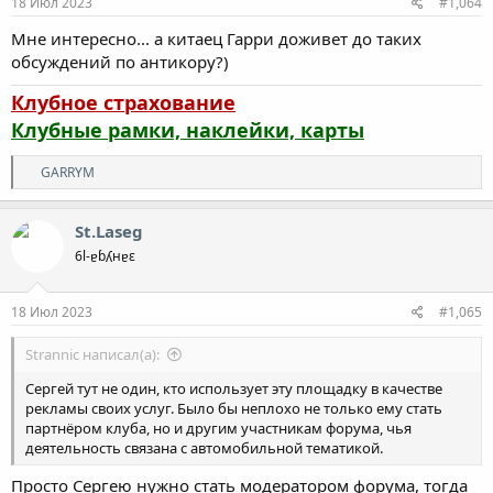
18 Июл 2023
#1,064
Мне интересно... а китаец Гарри доживет до таких
обсуждений по антикору?)
Клубное страхование
Клубные рамки, наклейки, карты
Р
GARRYM
е
а
к
St.Laseg
ц
6l-ɐɓʎнɐε
и
и
:
18 Июл 2023
#1,065
Strannic написал(а):
Сергей тут не один, кто использует эту площадку в качестве
рекламы своих услуг. Было бы неплохо не только ему стать
партнёром клуба, но и другим участникам форума, чья
деятельность связана с автомобильной тематикой.
Просто Сергею нужно стать модератором форума, тогда