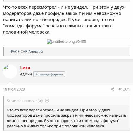
Что-то всех пересмотрел - и не увидел. При этом у двух
модераторов даже профиль закрыт и им невозможно
написать лично - непорядок. Я уже говорю, что из
"команды форума" реально в живых только три с
половиной человека.
Р
PACE CAR-Алексей
е
а
к
Lexx
ц
Админ
Команда форума
и
и
:
18 Июл 2023
#1,071
Strannic написал(а):
Что-то всех пересмотрел - и не увидел. При этом у двух
модераторов даже профиль закрыт и им невозможно написать
лично - непорядок. Я уже говорю, что из "команды форума"
реально в живых только три с половиной человека.