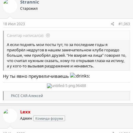
Strannic
Старожил
18 Июл 2023
#1,063
Санитар написал(а):
А если поднять мои посты тут, то за последние годы я
приобрёл недругов в нашем замечательном клубе гораздо
больше, чем приобрёл друзей. "Не взирая на лица" говорил то,
что считал нужным сказать, кому-то открывая глаза на истину,
а у кого-то вызывая раздражение и ненависть.
Ну ты явно преувеличиваешь
Р
PACE CAR-Алексей
е
а
к
Lexx
ц
Админ
Команда форума
и
и
: