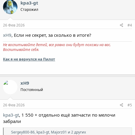
к
kpa3-gt
ц
Старожил
и
и
:
26 Фев 2026
#4
xH9
, Если не секрет, за сколько в итоге?
Не воспитывайте детей, все равно они будут похожи на вас.
Воспитывайте себя.
Как я не вернулся на Пилот
xH9
Постоянный
26 Фев 2026
#5
kpa3-gt
, 1 550 + отдельно ещё запчасти по мелочи
забрали
Р
Sergey800-86
,
kpa3-gt
,
Majorz01
и 2 других