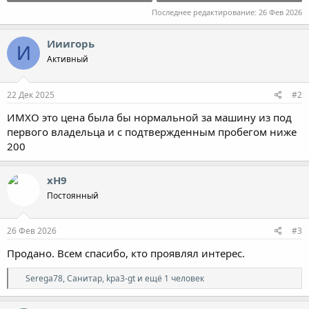
Последнее редактирование:
26 Фев 2026
Ииигорь
И
Активный
22 Дек 2025
#2
ИМХО это цена была бы нормальной за машину из под
первого владельца и с подтвержденным пробегом ниже
200
xH9
Постоянный
26 Фев 2026
#3
Продано. Всем спасибо, кто проявлял интерес.
Р
Serega78
,
Санитар
,
kpa3-gt
и ещё 1 человек
е
а