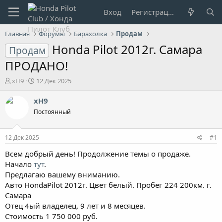
Вход
Регистрация
Главная
Форумы
Барахолка
Продам
Honda Pilot 2012г. Самара
Продам
ПРОДАНО!
А
Д
xH9
12 Дек 2025
в
а
т
т
xH9
о
а
Постоянный
р
н
т
а
е
ч
12 Дек 2025
#1
м
а
ы
л
Всем добрый день! Продолжение темы о продаже.
а
Начало
тут
.
Предлагаю вашему вниманию.
Авто HondaPilot 2012г. Цвет белый. Пробег 224 200км. г.
Самара
Отец 4ый владелец. 9 лет и 8 месяцев.
Стоимость 1 750 000 руб.