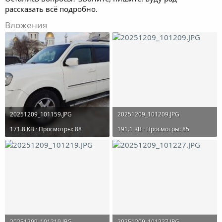
рассказать всё подробно.
Вложения
20251209_101159.JPG
20251209_101209.JPG
171.8 KB · Просмотры: 88
191.1 KB · Просмотры: 85
20251209_101219.JPG
20251209_101227.JPG