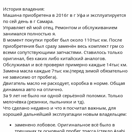
История владения:
Машина приобретена в 2016г в г Уфа и эксплуатируется
по сей день в г Самара.
Управляет ей мой отец. Ремонтом и обслуживанием
занимался полностью я.
В момент покупки пробег был около 110тыс км. После
приобретения был сразу заменён весь комплект грм со
всеми сопутствующими запчастями. Ставилось только
оригинал, без каких либо китайский аналогов.
Обслуживал и всё проверял примерно каждые 14тыс км.
Замена масла каждые 7тыс км.(перед зимой обязательно
не зависимо от пробега).
Двигатель масло не расходует, коробка в норме. Общая
динамика авто на отлично.
За 9 лет не было ни одной серьёзной поломки. Только
мелочёвка (резинки, пыльники и тд).
Что сделано недавно и что я посчитал важным, для
хорошей дальнейшей эксплуатации новым владельцем:
заменено лобовое. Оригинальное всё было в
трещинах тк основной пробег трасса (стекло Asahi