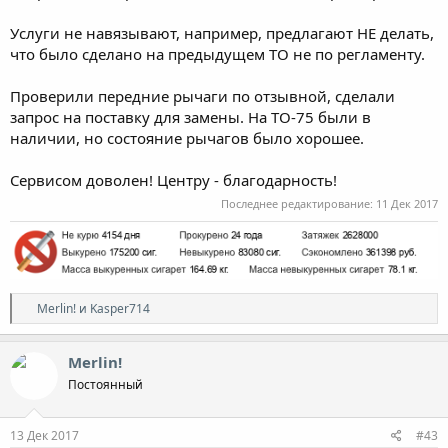
Услуги не навязывают, например, предлагают НЕ делать,
что было сделано на предыдущем ТО не по регламенту.
Проверили передние рычаги по отзывной, сделали
запрос на поставку для замены. На ТО-75 были в
наличии, но состояние рычагов было хорошее.
Сервисом доволен! Центру - благодарность!
Последнее редактирование:
11 Дек 2017
Р
Merlin!
и
Kasper714
е
а
к
Merlin!
ц
Постоянный
и
и
:
13 Дек 2017
#43