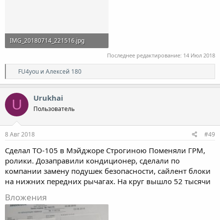
IMG_20180714_221516.jpg
54.6 KB · Просмотры: 59
Последнее редактирование:
14 Июл 2018
Р
FU4you
и
Алексей 180
е
а
к
Urukhai
U
ц
Пользователь
и
и
:
8 Авг 2018
#49
Сделал ТО-105 в Мэйджоре Строгиною Поменяли ГРМ,
ролики. Дозаправили кондиционер, сделали по
компании замену подушек безопасности, сайлент блоки
на нижних передних рычагах. На круг вышло 52 тысячи
Вложения