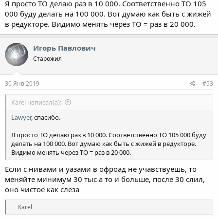
Я просто ТО делаю раз в 10 000. Соответственно ТО 105
000 буду делать на 100 000. Вот думаю как быть с жижей
в редукторе. Видимо менять через ТО = раз в 20 000.
Игорь Павлович
Старожил
30 Янв 2019
#53
Karel написал(а):
Lawyer
, спасибо.
Я просто ТО делаю раз в 10 000. Соответственно ТО 105 000 буду
делать на 100 000. Вот думаю как быть с жижей в редукторе.
Видимо менять через ТО = раз в 20 000.
Если с нивами и уазами в офроад не учавствуешь, то
меняйте минимум 30 тыс а то и больше, после 30 слил,
оно чистое как слеза
Р
Karel
е