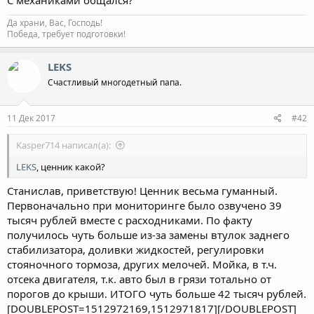
Да храни, Вас, Господь!
Победа, требует подготовки!
LEKS
Счастливый многодетный папа.
11 Дек 2017
#42
Kasper714 написал(а):
LEKS
, ценник какой?
Станислав, приветствую! Ценник весьма гуманный.
Первоначально при мониторинге было озвучено 39
тысяч рублей вместе с расходниками. По факту
получилось чуть больше из-за замены втулок заднего
стабилизатора, доливки жидкостей, регулировки
стояночного тормоза, других мелочей. Мойка, в т.ч.
отсека двигателя, т.к. авто был в грязи тотально от
порогов до крыши. ИТОГО чуть больше 42 тысяч рублей.
[DOUBLEPOST=1512972169,1512971817][/DOUBLEPOST]