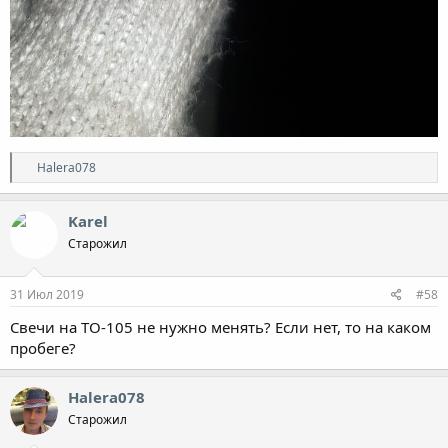
Р
Halera078
е
а
к
Karel
ц
Старожил
и
и
:
31 Июл 2019
#58
Свечи на ТО-105 не нужно менять? Если нет, то на каком
пробеге?
Halera078
Старожил