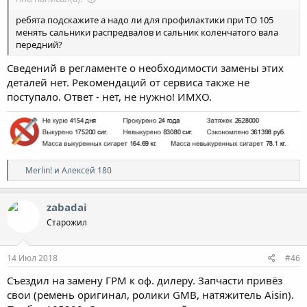
ребята подскажите а надо ли для профилактики при ТО 105
менять сальники распредвалов и сальник коленчатого вала
передний?
Сведений в регламенте о необходимости замены этих
деталей нет. Рекомендаций от сервиса также не
поступало. Ответ - нет, не нужно! ИМХО.
Р
Merlin!
и
Алексей 180
е
а
к
zabadai
ц
Старожил
и
и
:
14 Июл 2018
#46
Съездил на замену ГРМ к оф. дилеру. Запчасти привёз
свои (ремень оригинал, ролики GMB, натяжитель Aisin).