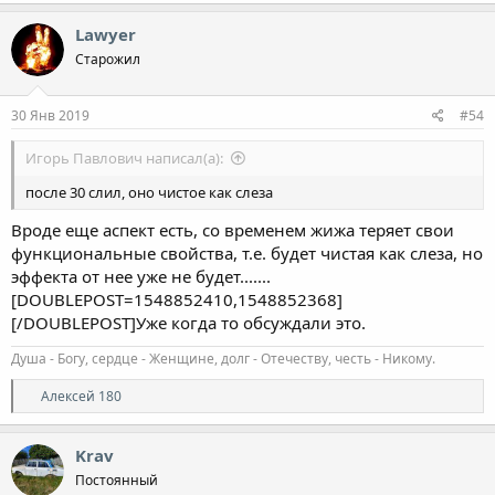
а
к
Lawyer
ц
Старожил
и
и
:
30 Янв 2019
#54
Игорь Павлович написал(а):
после 30 слил, оно чистое как слеза
Вроде еще аспект есть, со временем жижа теряет свои
функциональные свойства, т.е. будет чистая как слеза, но
эффекта от нее уже не будет.......
[DOUBLEPOST=1548852410,1548852368]
[/DOUBLEPOST]Уже когда то обсуждали это.
Душа - Богу, сердце - Женщине, долг - Отечеству, честь - Никому.
Р
Алексей 180
е
а
к
Krav
ц
Постоянный
и