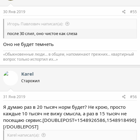
и
:
30 Янв 2019
#55
Игорь Павлович написал(а):
после 30 слил, оно чистое как слеза
Оно не будет темнеть
«Обыкновенные люди… в общем, напоминают прежних… квартирный
вопрос только испортил их…»
Karel
Старожил
31 Янв 2019
#56
Я думаю раз в 20 тысяч норм будет? Не крою, просто
каждые 10 тысяч не вижу смысла, а раз в 15 тысяч не
посещаю сервис.[DOUBLEPOST=1548926586,1548918490]
[/DOUBLEPOST]
Karel написал(а):