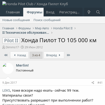
Главная
Форумы
Вход
Что нового?
Регистрация
Пользовател
Новые сообщения
Поиск сообщений
Главная
Форумы
Мир Авто
Honda Pilot II
II Техническое обслуживание, Гарантия
Хонда Пилот ТО 105 000 км
Pilot II
А
Д
Dimms17
29 Июн 2012
в
а
First
Last
Назад
3 из 4
Вперёд
т
т
о
а
р
н
Merlin!
т
а
Постоянный
е
ч
м
а
ы
л
9 Дек 2017
#41
а
LEKS
, тоже вскоре надо ехать- сейчас 99 ткм.
Материалы свои?
Присутствовать разрешают при выполнении работ?
С механиками общался?