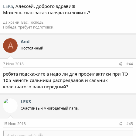
LEKS
, Алексей, доброго здравия!
Можешь скан заказ-наряда выложить?
Да храни, Вас, Господь!
Победа, требует подготовки!
And
A
Постоянный
7 Июн 2018
#44
ребята подскажите а надо ли для профилактики при ТО
105 менять сальники распредвалов и сальник
коленчатого вала передний?
LEKS
Счастливый многодетный папа.
15 Июн 2018
#45
And написал(а):