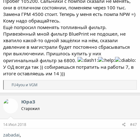
Пробег 105200. Сальники с помпой сказали не менять,
они в отличном состоянии, поменяем через 100 тыс.
Замена ГРМ 4500 стоит. Теперь у меня есть помпа NPW =)
Кому надо обращайтесь.
Ещё попросил поменять топливный фильтр.
Привезённый мной фильтр BluePrint не подошел, не
хватило какой-то одной защёлки на нём, сказали
давление в магистрали будет постоянно сбрасываться
при выключении. Пришлось купить у них
оригинальный фильтр за 6800.
У ОД всегда так )) собираешься потратить на работы 7, в
итоге оставляешь им 14 )))
Р
FU4you
и
VGM
е
а
к
ЮраЗ
ц
Старожил
и
и
:
14 Июл 2018
#47
zabadai
,