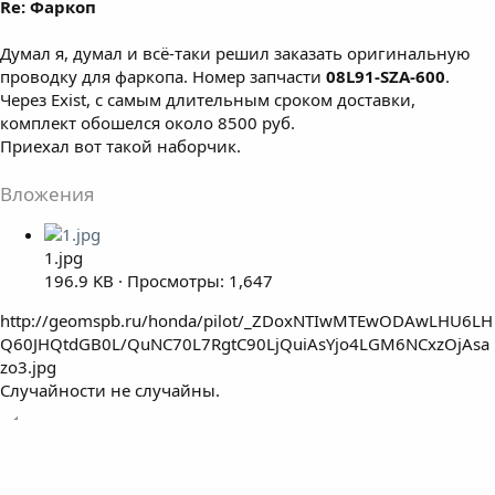
Re: Фаркоп
Думал я, думал и всё-таки решил заказать оригинальную
проводку для фаркопа. Номер запчасти
08L91-SZA-600
.
Через Exist, с самым длительным сроком доставки,
комплект обошелся около 8500 руб.
Приехал вот такой наборчик.
Вложения
1.jpg
196.9 KB · Просмотры: 1,647
http://geomspb.ru/honda/pilot/_ZDoxNTIwMTEwODAwLHU6LH
Q60JHQtdGB0L/QuNC70L7RgtC90LjQuiAsYjo4LGM6NCxzOjAsa
zo3.jpg
Случайности не случайны.