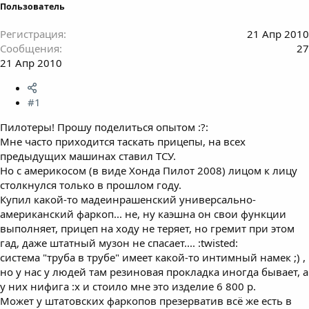
Пользователь
Регистрация
21 Апр 2010
Сообщения
27
21 Апр 2010
#1
Пилотеры! Прошу поделиться опытом :?:
Мне часто приходится таскать прицепы, на всех
предыдущих машинах ставил ТСУ.
Но с америкосом (в виде Хонда Пилот 2008) лицом к лицу
столкнулся только в прошлом году.
Купил какой-то мадеинрашенский универсально-
американский фаркоп... не, ну каэшна он свои функции
выполняет, прицеп на ходу не теряет, но гремит при этом
гад, даже штатный музон не спасает.... :twisted:
система "труба в трубе" имеет какой-то интимный намек ;) ,
но у нас у людей там резиновая прокладка иногда бывает, а
у них нифига :x и стоило мне это изделие 6 800 р.
Может у штатовских фаркопов презерватив всё же есть в