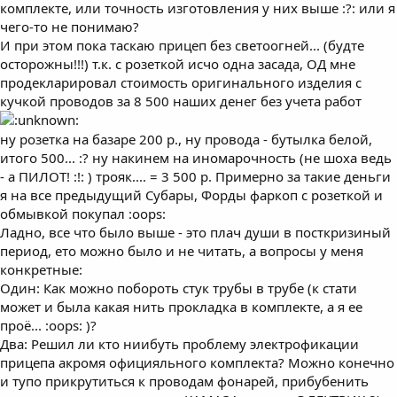
комплекте, или точность изготовления у них выше :?: или я
чего-то не понимаю?
И при этом пока таскаю прицеп без светоогней... (будте
осторожны!!!) т.к. с розеткой исчо одна засада, ОД мне
продекларировал стоимость оригинального изделия с
кучкой проводов за 8 500 наших денег без учета работ
ну розетка на базаре 200 р., ну провода - бутылка белой,
итого 500... :? ну накинем на иномарочность (не шоха ведь
- а ПИЛОТ! :!: ) трояк.... = 3 500 р. Примерно за такие деньги
я на все предыдущий Субары, Форды фаркоп с розеткой и
обмывкой покупал :oops:
Ладно, все что было выше - это плач души в посткризиный
период, ето можно было и не читать, а вопросы у меня
конкретные:
Один: Как можно побороть стук трубы в трубе (к стати
может и была какая нить прокладка в комплекте, а я ее
проё... :oops: )?
Два: Решил ли кто ниибуть проблему электрофикации
прицепа акромя официяльного комплекта? Можно конечно
и тупо прикрутиться к проводам фонарей, прибубенить