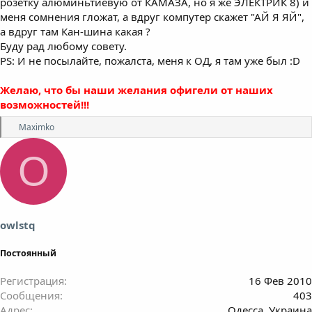
розетку алюминьтиевую от КАМАЗА, но я же ЭЛЕКТРИК 8) и
меня сомнения гложат, а вдруг компутер скажет "АЙ Я ЯЙ",
а вдруг там Кан-шина какая ?
Буду рад любому совету.
PS: И не посылайте, пожалста, меня к ОД, я там уже был :D
Желаю, что бы наши желания офигели от наших
возможностей!!!
Р
Maximko
е
а
O
к
ц
и
и
:
owlstq
Постоянный
Регистрация
16 Фев 2010
Сообщения
403
Адрес
Одесса, Украина