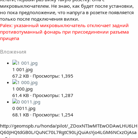
микровыключателем. Не знаю, как будет после установки,
но пока предположение, что напруга в розетке появляется
только после подключения вилки.
Palex: указанный микровыключатель отключает задний
противотуманный фонарь при присоединении разъема
прицепа
Вложения
1 001.jpg
67.2 KB · Просмотры: 1,395
1 000.jpg
61.4 KB · Просмотры: 1,287
0 0011.jpg
68.1 KB · Просмотры: 1,254
http://geomspb.ru/honda/pilot/_ZDoxNTIwMTEwODAwLHU6LH
Q60JHQtdGB0L/QuNC70L7RgtC90LjQuiAsYjo4LGM6NCxzOjAsa