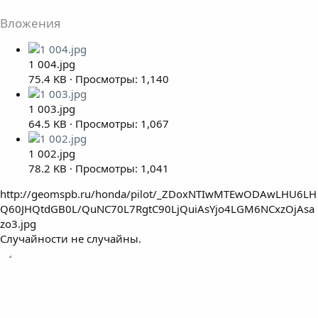
Вложения
1 004.jpg
75.4 KB · Просмотры: 1,140
1 003.jpg
64.5 KB · Просмотры: 1,067
1 002.jpg
78.2 KB · Просмотры: 1,041
http://geomspb.ru/honda/pilot/_ZDoxNTIwMTEwODAwLHU6LH
Q60JHQtdGB0L/QuNC70L7RgtC90LjQuiAsYjo4LGM6NCxzOjAsa
zo3.jpg
Случайности не случайны.