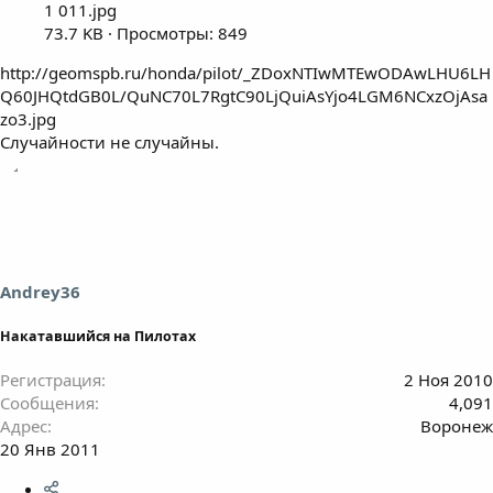
1 011.jpg
73.7 KB · Просмотры: 849
http://geomspb.ru/honda/pilot/_ZDoxNTIwMTEwODAwLHU6LH
Q60JHQtdGB0L/QuNC70L7RgtC90LjQuiAsYjo4LGM6NCxzOjAsa
zo3.jpg
Случайности не случайны.
Andrey36
Накатавшийся на Пилотах
Регистрация
2 Ноя 2010
Сообщения
4,091
Адрес
Воронеж
20 Янв 2011