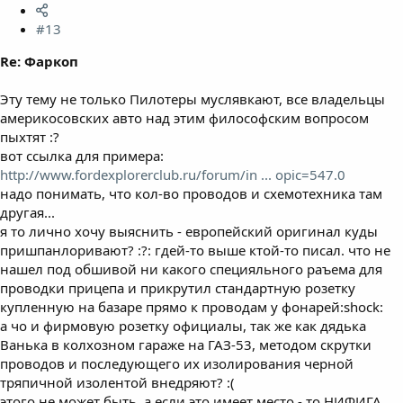
#13
Re: Фаркоп
Эту тему не только Пилотеры муслявкают, все владельцы
америкосовских авто над этим философским вопросом
пыхтят :?
вот ссылка для примера:
http://www.fordexplorerclub.ru/forum/in ... opic=547.0
надо понимать, что кол-во проводов и схемотехника там
другая...
я то лично хочу выяснить - европейский оригинал куды
пришпанлоривают? :?: гдей-то выше ктой-то писал. что не
нашел под обшивой ни какого специяльного раъема для
проводки прицепа и прикрутил стандартную розетку
купленную на базаре прямо к проводам у фонарей:shock:
а чо и фирмовую розетку официалы, так же как дядька
Ванька в колхозном гараже на ГАЗ-53, методом скрутки
проводов и последующего их изолирования черной
тряпичной изолентой внедряют? :(
этого не может быть, а если это имеет место - то НИФИГА