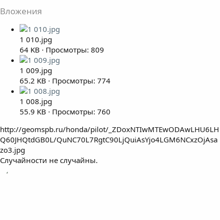
Вложения
1 010.jpg
64 KB · Просмотры: 809
1 009.jpg
65.2 KB · Просмотры: 774
1 008.jpg
55.9 KB · Просмотры: 760
http://geomspb.ru/honda/pilot/_ZDoxNTIwMTEwODAwLHU6LH
Q60JHQtdGB0L/QuNC70L7RgtC90LjQuiAsYjo4LGM6NCxzOjAsa
zo3.jpg
Случайности не случайны.