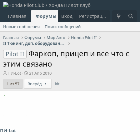
Главная
Форумы
Вход
Что нового?
Регистрация
Пользовател
Новые сообщения
Поиск сообщений
Главная
Форумы
Мир Авто
Honda Pilot II
II Тюнинг, доп. оборудование фирменное: механика
Фаркоп, прицеп и все что с
Pilot II
этим связано
А
Д
ПИ-Lot
21 Апр 2010
в
а
Last
1 из 57
Вперёд
т
т
о
а
р
н
т
а
е
ч
м
а
ы
л
а
ПИ-Lot