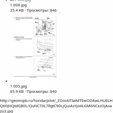
1 006.jpg
35.4 KB · Просмотры: 846
1 005.jpg
65.9 KB · Просмотры: 840
http://geomspb.ru/honda/pilot/_ZDoxNTIwMTEwODAwLHU6LH
Q60JHQtdGB0L/QuNC70L7RgtC90LjQuiAsYjo4LGM6NCxzOjAsa
zo3.jpg