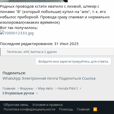
Родных проводов кстати хватило с лихвой, штекер с
пинами "B" (который побольше) купил на "али", т. к. его
небылос приборкой. Провода сразу спаивал и нормально
изолировал(накаких времянок)
Вот так получилось:
Последнее редактирование:
31 Июл 2025
Р
Technician
,
xH9
,
bairma
и 2 других
е
а
Войдите или зарегистрируйтесь для ответа.
к
ц
и
Поделиться:
и
WhatsApp
Электронная почта
Поделиться
Ссылка
:
Главная
Форумы
Мир Авто
Honda Pilot I
I Очумелые ручки
Обратная связь
Условия и правила
Политика конфиденциальности
Помощь
Главная
R
S