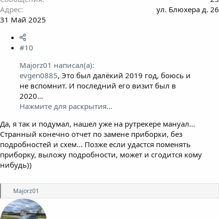
Адрес
ул. Блюхера д. 26
31 Май 2025
#10
Majorz01 написал(а):
evgen0885
, Это был далёкий 2019 год, боюсь и
не вспомнит. И последний его визит был в
2020...
Нажмите для раскрытия...
Да, я так и подумал, нашел уже на рутрекере мануал...
Странный конечно отчет по замене приборки, без
подробностей и схем... Позже если удастся поменять
приборку, выложу подробности, может и сгодится кому
нибудь))
Р
Majorz01
е
а
к