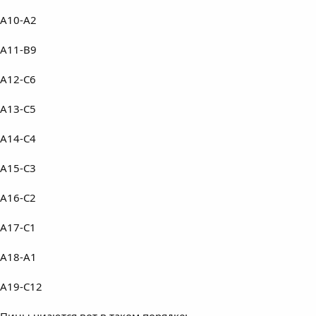
A10-A2
A11-B9
A12-C6
A13-C5
A14-C4
A15-C3
A16-C2
A17-C1
A18-A1
A19-C12
Пины чиаются вот в таком порядке: