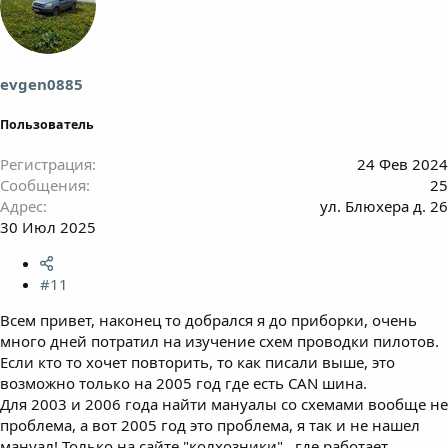
ц
и
и
:
evgen0885
Пользователь
Регистрация
24 Фев 2024
Сообщения
25
Адрес
ул. Блюхера д. 26
30 Июл 2025
#11
Всем привет, наконец то добрался я до приборки, очень
много дней потратил на изучение схем проводки пилотов.
Если кто то хочет повторить, то как писали выше, это
возможно только на 2005 год где есть CAN шина.
Для 2003 и 2006 года найти мануалы со схемами вообще не
проблема, а вот 2005 год это проблема, я так и не нашел
мануал! Только на сайте "колхозники" , где работает