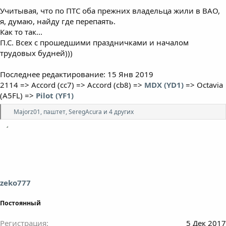
Учитывая, что по ПТС оба прежних владельца жили в ВАО,
я, думаю, найду где перепаять.
Как то так...
П.С. Всех с прошедшими праздничками и началом
трудовых будней)))
Последнее редактирование:
15 Янв 2019
2114 => Accord (cc7) => Accord (cb8) =>
MDX (YD1)
=> Octavia
(A5FL) =>
Pilot (YF1)
Р
Majorz01
,
паштет
,
SeregAcura
и 4 других
е
а
к
ц
и
и
:
zeko777
Постоянный
Регистрация
5 Дек 2017