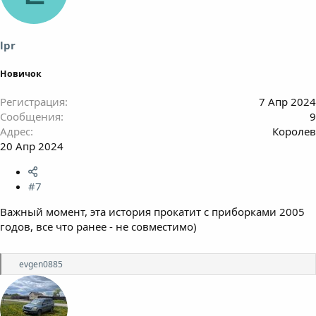
и
и
:
lpr
Новичок
Регистрация
7 Апр 2024
Сообщения
9
Адрес
Королев
20 Апр 2024
#7
Важный момент, эта история прокатит с приборками 2005
годов, все что ранее - не совместимо)
Р
evgen0885
е
а
к
ц