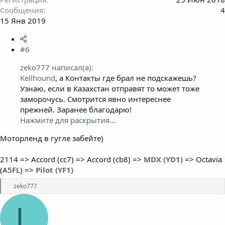
Сообщения
4
15 Янв 2019
#6
zeko777 написал(а):
Kellhound
, а Контакты где брал не подскажешь?
Узнаю, если в Казахстан отправят то может тоже
заморочусь. Смотрится явно интереснее
прежней. Заранее благодарю!
Нажмите для раскрытия...
Моторленд в гугле забейте)
2114 => Accord (cc7) => Accord (cb8) =>
MDX (YD1)
=> Octavia
(A5FL) =>
Pilot (YF1)
Р
zeko777
е
а
L
к
ц