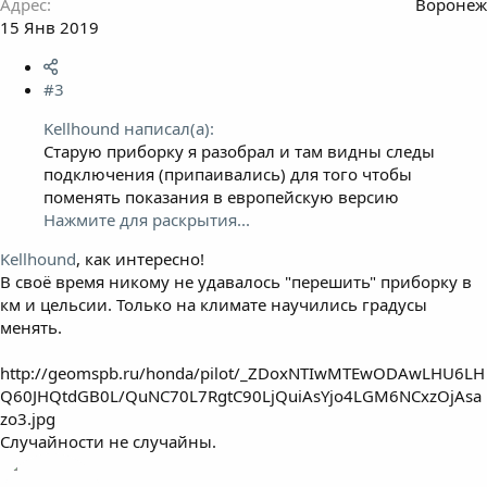
Адрес
Воронеж
15 Янв 2019
#3
Kellhound написал(а):
Старую приборку я разобрал и там видны следы
подключения (припаивались) для того чтобы
поменять показания в европейскую версию
Нажмите для раскрытия...
Kellhound
, как интересно!
В своё время никому не удавалось "перешить" приборку в
км и цельсии. Только на климате научились градусы
менять.
http://geomspb.ru/honda/pilot/_ZDoxNTIwMTEwODAwLHU6LH
Q60JHQtdGB0L/QuNC70L7RgtC90LjQuiAsYjo4LGM6NCxzOjAsa
zo3.jpg
Случайности не случайны.