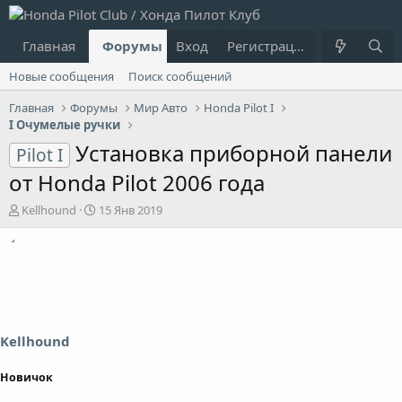
Главная
Форумы
Вход
Что нового?
Регистрация
Пользовател
Новые сообщения
Поиск сообщений
Главная
Форумы
Мир Авто
Honda Pilot I
I Очумелые ручки
Установка приборной панели
Pilot I
от Honda Pilot 2006 года
А
Д
Kellhound
15 Янв 2019
в
а
т
т
о
а
р
н
т
а
е
ч
м
а
ы
л
Kellhound
а
Новичок