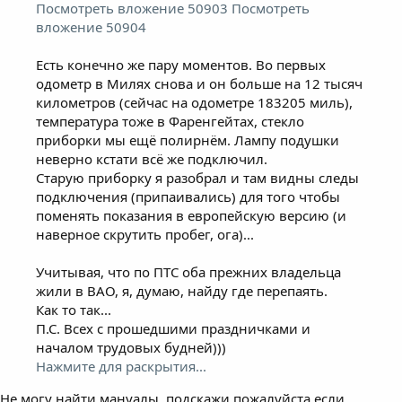
Посмотреть вложение 50903
Посмотреть
вложение 50904
Есть конечно же пару моментов. Во первых
одометр в Милях снова и он больше на 12 тысяч
километров (сейчас на одометре 183205 миль),
температура тоже в Фаренгейтах, стекло
приборки мы ещё полирнём. Лампу подушки
неверно кстати всё же подключил.
Старую приборку я разобрал и там видны следы
подключения (припаивались) для того чтобы
поменять показания в европейскую версию (и
наверное скрутить пробег, ога)...
Учитывая, что по ПТС оба прежних владельца
жили в ВАО, я, думаю, найду где перепаять.
Как то так...
П.С. Всех с прошедшими праздничками и
началом трудовых будней)))
Нажмите для раскрытия...
Не могу найти мануалы, подскажи пожалуйста если