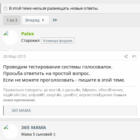
В этой теме нельзя размещать новые ответы.
Last
1 из 3
Вперёд
Palex
Старожил
Команда форума
28 Мар 2015
#1
Проводим тестирование системы голосовалок.
Просьба ответить на простой вопрос.
Если не можете проголосовать - пишите в этой теме.
Правильно говорить: до мост
А
, о деньг
А
х, б
А
рмен, обесп
Е
чение,
ход
А
тайство, алфав
И
т, кварт
А
л, цем
Е
нт, вероиспов
Е
дание
Ставьте
знаки препинания.
Р
365 МАМА
е
а
к
365 МАМА
ц
Мама 5 сыновей :)
и
и