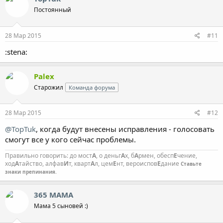
ц
Постоянный
и
и
:
28 Мар 2015
#11
:stena:
Palex
Старожил
Команда форума
28 Мар 2015
#12
@TopTuk
, когда будут внесены исправления - голосовать
смогут все у кого сейчас проблемы.
Правильно говорить: до мост
А
, о деньг
А
х, б
А
рмен, обесп
Е
чение,
ход
А
тайство, алфав
И
т, кварт
А
л, цем
Е
нт, вероиспов
Е
дание
Ставьте
знаки препинания.
365 МАМА
Мама 5 сыновей :)