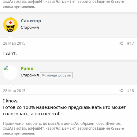
ход
А
тайство, алфав
И
т, кварт
А
л, цем
Е
нт, вероиспов
Е
дание
Ставьте
знаки препинания.
Санитар
Старожил
28 Мар 2015
#17
I can't.
Palex
Старожил
Команда форума
28 Мар 2015
#18
I know.
Готов со 100% надежностью предсказывать кто может
голосовать, а кто нет :rofl:
Правильно говорить: до мост
А
, о деньг
А
х, б
А
рмен, обесп
Е
чение,
ход
А
тайство, алфав
И
т, кварт
А
л, цем
Е
нт, вероиспов
Е
дание
Ставьте
знаки препинания.