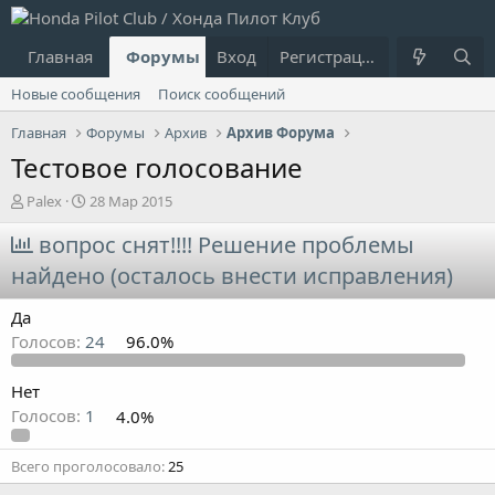
Главная
Форумы
Вход
Что нового?
Регистрация
Пользовател
Новые сообщения
Поиск сообщений
Главная
Форумы
Архив
Архив Форума
Тестовое голосование
А
Д
Palex
28 Мар 2015
в
а
т
вопрос снят!!!! Решение проблемы
т
о
а
найдено (осталось внести исправления)
р
н
т
а
Да
е
ч
м
а
Голосов:
24
96.0%
ы
л
а
Нет
Голосов:
1
4.0%
Всего проголосовало
25