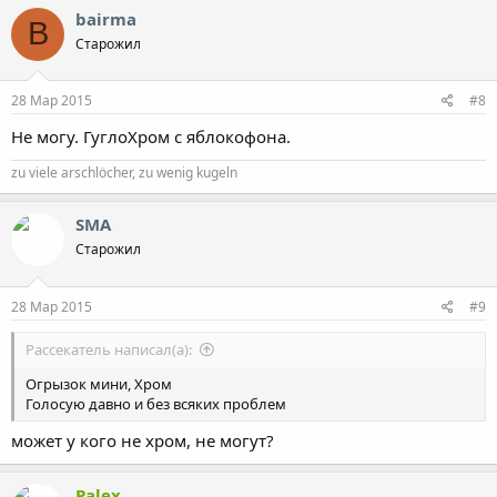
bairma
B
Старожил
28 Мар 2015
#8
Не могу. ГуглоХром с яблокофона.
zu viele arschlöcher, zu wenig kugeln
SMA
Старожил
28 Мар 2015
#9
Рассекатель написал(а):
Огрызок мини, Хром
Голосую давно и без всяких проблем
может у кого не хром, не могут?
Palex