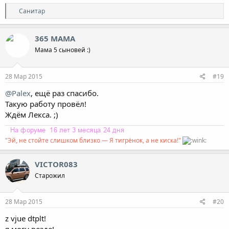
Р
Санитар
е
а
к
365 МАМА
ц
Мама 5 сыновей :)
и
и
:
28 Мар 2015
#19
@Palex
, ещё раз спасибо.
Такую работу провёл!
Ждём Лекса. ;)
"Эй, не стойте слишком близко — Я тигрёнок, а не киска!"
VICTOR083
Старожил
28 Мар 2015
#20
z vjue dtplt!