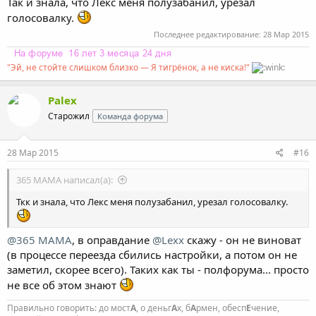
Так и знала, что Лекс меня полузабанил, урезал
голосовалку.
Последнее редактирование:
28 Мар 2015
"Эй, не стойте слишком близко — Я тигрёнок, а не киска!"
Palex
Старожил
Команда форума
28 Мар 2015
#16
365 МАМА написал(а):
Ткк и знала, что Лекс меня полузабанил, урезал голосовалку.
@365 МАМА
, в оправдание
@Lexx
скажу - он не виноват
(в процессе переезда сбились настройки, а потом он не
заметил, скорее всего). Таких как ты - полфорума... просто
не все об этом знают
Правильно говорить: до мост
А
, о деньг
А
х, б
А
рмен, обесп
Е
чение,