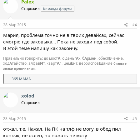
Palex
Старожил
Команда форума
28 Мар 2015
#4
Мария, проблема точно не в твоих девайсах, сейчас
смотрю где заковыка... Пока не заходи под собой.
В этой теме напишу как закончу.
Правильно говорить: до мост
А
, о деньг
А
х, б
А
рмен, обесп
Е
чение,
ход
А
тайство, алфав
И
т, кварт
А
л, цем
Е
нт, вероиспов
Е
дание
Ставьте
знаки препинания.
Р
365 МАМА
е
а
к
xolod
ц
Старожил
и
и
:
28 Мар 2015
#5
отжал, т.е. Нажал. На ПК на тлф не могу, в обед пил
коньяк, не ослеп, но нажать не могу