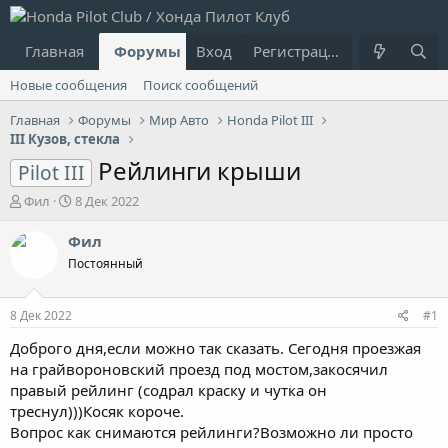
Главная
Форумы
Вход
Что нового?
Регистрация
Пользовател
Новые сообщения
Поиск сообщений
Главная
Форумы
Мир Авто
Honda Pilot III
III Кузов, стекла
Рейлинги крыши
Pilot III
А
Д
Фил
8 Дек 2022
в
а
т
т
Фил
о
а
Постоянный
р
н
т
а
е
ч
8 Дек 2022
#1
м
а
ы
л
Доброго дня,если можно так сказать. Сегодня проезжая
а
на грайвороновский проезд под мостом,закосячил
правый рейлинг (содрал краску и чутка он
треснул)))Косяк короче.
Вопрос как снимаются рейлинги?Возможно ли просто