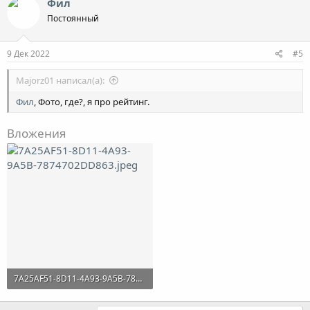
Фил
Постоянный
9 Дек 2022
#5
Majorz01 написал(а):
Фил
, Фото, где?, я про рейтинг.
Вложения
7A25AF51-8D11-4A93-9A5B-7874702DD863.jpeg
67.4 KB · Просмотры: 33