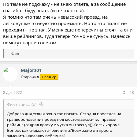
По теме не подскажу - не знаю ответа, а за сообщение
спасибо - буду знать (и не только я).
Я помню что там очень невысокий проезд, на
легковушке то неуютно проезжать. Но то что пилот не
проходит - не знал. У меня ещё поперечины стоят - а они
выше рейлингов. Туда теперь точно не сунусь. Надеюсь
помогут парни советом.
Р
Фил
е
а
к
Majorz01
ц
Старожил
Партнер
и
и
:
8 Дек 2022
#3
Фил написал(а):
Доброго дня,если можно так сказать. Сегодня проезжая на
грайвороновский проезд под мостом,закосячил правый
рейлинг (содрал краску и чутка он треснул)))Косяк короче.
Вопрос как снимаются рейлинги?Возможно ли просто
заменить накладку рейлинга?