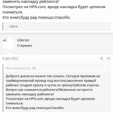
заменить накладку рейлинга?
Посмотрел на HPN.com, вроде накладка будет целиком
сниматься.
Кто знает,буду рад помощи.Спасибо.
Р
Librus
е
а
к
Librus
ц
Старожил
и
и
:
8 Дек 2022
#2
Фил написал(а):
Доброго дня,если можно так сказать. Сегодня проезжая на
грайвороновский проезд под мостом,закосячил правый
рейлинг (содрал краску и чутка он треснул)))Косяк короче.
Вопрос как снимаются рейлинги?Возможно ли просто
заменить накладку рейлинга?
Посмотрел на HPN.com, вроде накладка будет целиком
сниматься.
Кто знает,буду рад помощи.Спасибо.