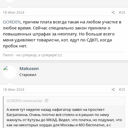
и
:
18 Июн 2024
#24
GORDEN
, причем плата всегда такая на любом участке в
любое время. Сейчас специально закон приняли о
повышенных штрафах за неоплату. Но больше всего
меня удивляют товарисчи, кот. едут по СДКП, когда
пробок нет.
Пилот - не суперкар, а суперкря! (с)
Makuson
Старожил
18 Июн 2024
#25
GORDEN написал(а):
А меня тут неделю назад нафигатор завёл на проспект
Багратиона. Очень плотно всё стояло и я решил по нему
махнуть от Кутузы до МКАД. Видел, что платка, но подумал, что
как на некоторых хордах для Москвы и МО бесплатно, а с