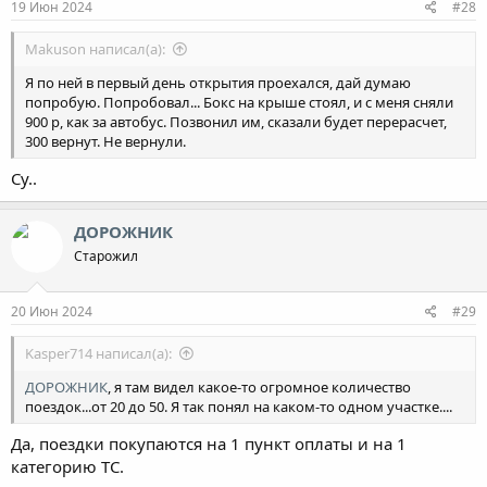
19 Июн 2024
#28
Makuson написал(а):
Я по ней в первый день открытия проехался, дай думаю
попробую. Попробовал... Бокс на крыше стоял, и с меня сняли
900 р, как за автобус. Позвонил им, сказали будет перерасчет,
300 вернут. Не вернули.
Су..
ДОРОЖНИК
Старожил
20 Июн 2024
#29
Kasper714 написал(а):
ДОРОЖНИК
, я там видел какое-то огромное количество
поездок...от 20 до 50. Я так понял на каком-то одном участке....
Да, поездки покупаются на 1 пункт оплаты и на 1
категорию ТС.