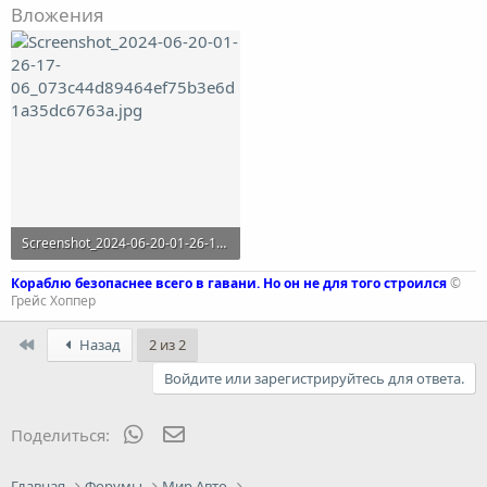
Вложения
Screenshot_2024-06-20-01-26-17-06_073c44d89464ef75b3e6d1a35dc6763a.jpg
68.2 KB · Просмотры: 5
Кораблю безопаснее всего в гавани. Но он не для того строился
©
Грейс Хоппер
First
Назад
2 из 2
Войдите или зарегистрируйтесь для ответа.
WhatsApp
Электронная почта
Поделиться:
Главная
Форумы
Мир Авто