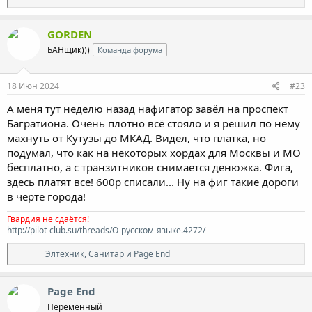
е
а
к
GORDEN
ц
БАНщик)))
Команда форума
и
и
:
18 Июн 2024
#23
А меня тут неделю назад нафигатор завёл на проспект
Багратиона. Очень плотно всё стояло и я решил по нему
махнуть от Кутузы до МКАД. Видел, что платка, но
подумал, что как на некоторых хордах для Москвы и МО
бесплатно, а с транзитников снимается денюжка. Фига,
здесь платят все! 600р списали... Ну на фиг такие дороги
в черте города!
Гвардия не сдаётся!
http://pilot-club.su/threads/О-русском-языке.4272/
Р
Элтехник
,
Санитар
и
Page End
е
а
к
Page End
ц
Переменный
и