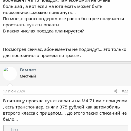
большая , а вот если на юга ехать может быть
нормальная...можно прикинуть...
По мне ,с транспондером всё равно быстрее получается
проезжать пункты оплаты.
В каких числах поездка планируется?
Посмотрел сейчас, абонементы не подойдут....это только
для постоянного проезда по трассе .
Гамлет
Местный
17 Июн 2024
#22
В пятницу проехал пункт оплаты на M4 71 км с прицепом
, есть транспондер, сняли 375 рублей как автомобиль
второго класса с прицепом.... До этого таких списаний не
было...
Р
Lexx