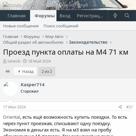
Главная
Форумы
Вход
Что нового?
Регистрация
Пользовател
Новые сообщения
Поиск сообщений
Главная
Форумы
Мир Авто
Общий раздел об автомобилях
Законодательство
Проезд пункта оплаты на М4 71 км
А
Д
Setevik
18 Май 2024
в
а
First
Назад
2 из 2
т
т
о
а
р
н
Kasper714
т
а
Старожил
е
ч
м
а
ы
л
17 Июн 2024
#21
а
Oriental
, есть ещё возможность купить поездки. То есть
через пункт проезжая, списывают одну поездку.
Экономия в деньгах есть. Я на м3 взял на пробу
абонемент на 15 поездок. Там экономия не очень