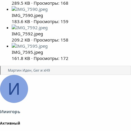
289.5 KB · Просмотры: 168
IMG_7590.jpeg
183.6 KB · Просмотры: 159
IMG_7592.jpeg
209.2 KB · Просмотры: 158
IMG_7595.jpeg
161.8 KB · Просмотры: 172
Р
Мартин Иден
,
Ger
и
xH9
е
а
И
к
ц
и
и
:
Ииигорь
Активный