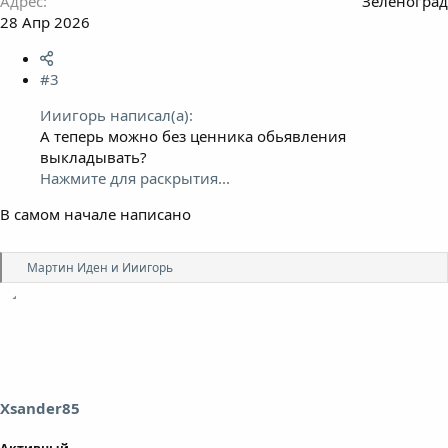
Адрес
Зеленоград
28 Апр 2026
#3
Ииигорь написал(а):
А теперь можно без ценника обьявления
выкладывать?
Нажмите для раскрытия...
В самом начале написано
Р
Мартин Иден
и
Ииигорь
е
а
к
ц
и
и
:
Xsander85