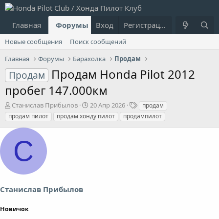
Главная
Форумы
Вход
Что нового?
Регистрация
Пользовател
Новые сообщения
Поиск сообщений
Главная
Форумы
Барахолка
Продам
Продам Honda Pilot 2012
Продам
пробег 147.000км
А
Д
Т
Станислав Прибылов
20 Апр 2026
продам
в
а
е
продам пилот
продам хонду пилот
продампилот
т
т
г
о
а
и
С
р
н
т
а
е
ч
м
а
ы
л
а
Станислав Прибылов
Новичок