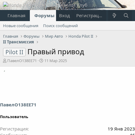
Главная
Форумы
Вход
Что нового?
Регистрация
Пользовател
Новые сообщения
Поиск сообщений
Главная
Форумы
Мир Авто
Honda Pilot II
II Трансмиссия
Правый привод
Pilot II
А
Д
ПавелО138ЕЕ71
11 Мар 2025
в
а
т
т
о
а
р
н
т
а
е
ч
м
а
ы
л
ПавелО138ЕЕ71
а
Пользователь
Регистрация
19 Янв 2023
Сообщения
46