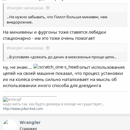
Wrangler написал(а):
...Не нужно забывать, что Пилот больше минивен, чем
внедорожник.
На минивены и фургоны тоже ставятся лебедки
стационарно - им это тоже очень помогает
Wrangler написал(а):
...В условиях «доехать до дачи» в межсезонье проще цепи...
ну, не знаю....
опыт использования
цепей на своей машине показал, что процесс установки
их на колеса очень сильно наталкивает на мысль об
использовании иного способа для доездинга
_____________________________________
надо жить так, как будто джокера в колоде не существует...
http://www.joker4x4.com
Wrangler
Старожил