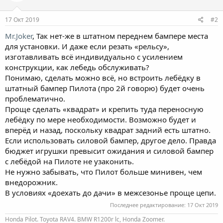
и
:
17 Окт 2019
#2
Mr.Joker
, Так нет-же в штатном переднем бампере места
для установки. И даже если резать «рельсу»,
изготавливать всё индивидуально с усилением
конструкции, как лебедь обслуживать?
Понимаю, сделать можно всё, но встроить лебёдку в
штатный бампер Пилота (про 2й говорю) будет очень
проблематично.
Проще сделать «квадрат» и крепить туда переносную
лебёдку по мере необходимости. Возможно будет и
вперёд и назад, поскольку квадрат задний есть штатно.
Если использовать силовой бампер, другое дело. Правда
бюджет игрушки превысит ожидания и силовой бампер
с лебёдой на Пилоте не узаконить.
Не нужно забывать, что Пилот больше минивен, чем
внедорожник.
В условиях «доехать до дачи» в межсезонье проще цепи.
Последнее редактирование:
17 Окт 2019
Honda Pilot. Toyota RAV4. BMW R1200r lc, Honda Zoomer.