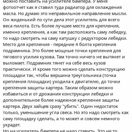
можно поставить на усилителе бампера. У меня
фотоотчет как я ставил туда радиатор для охлаждения
масла. Но думаю это неправильное направление мысли.
Он жиденький по сути дела этот усилитель для всего
веса пилота. Есть более лучшее место для крепления,
именно крепления, а как там расположить саму лебедку,
то надо смотреть на саму катушку с редуктором лебедки.
Место для крепления - передние 4 болта крепления
подрамника. Это более мощные точки крепления для
тягового усилия кузова. Там точно ничего не вытянет и
выломает. Подрамник тянет на себе весь кузов
практически. И кроме того можно сделать конструкцию
площадки так, чтобы вершина треугольника (точка
крепления площадки) уходила к двигателю, до точки
крепления защиты картера. Таким образом можно
избавиться и от дрожания конструкции лебедки и
дополнительное более надежное крепление защиты
картера. Двух зайцев сразу "убить". Один недостаток
только, уменьшение угла свеса. Но это надо смотреть как
саму площадку сделать, а то может и совсем немного
украдет.
Но на усилитель бампера не надо ставить. Это не то