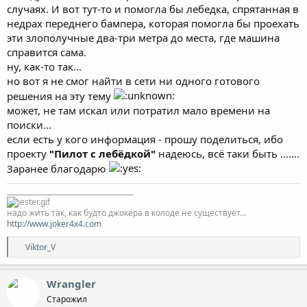
случаях. И вот тут-то и помогла бы лебедка, спрятанная в
недрах переднего бампера, которая помогла бы проехать
эти злополучные два-три метра до места, где машина
справится сама.
ну, как-то так...
но вот я не смог найти в сети ни одного готового
решения на эту тему
может, не там искал или потратил мало времени на
поиски...
если есть у кого информация - прошу поделиться, ибо
проекту
"Пилот с лебёдкой"
надеюсь, всё таки быть .......
Заранее благодарю
_____________________________________
надо жить так, как будто джокера в колоде не существует...
http://www.joker4x4.com
Р
Viktor_V
е
а
к
Wrangler
ц
Старожил
и