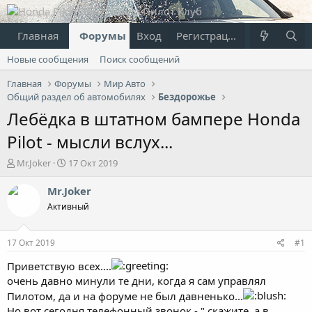
Главная
Форумы
Вход
Что нового?
Регистрация
Пользовател
Новые сообщения
Поиск сообщений
Главная
Форумы
Мир Авто
Общий раздел об автомобилях
Бездорожье
Лебёдка в штатном бампере Honda
Pilot - мысли вслух...
А
Д
Mr.Joker
17 Окт 2019
в
а
т
т
Mr.Joker
о
а
Активный
р
н
т
а
е
ч
17 Окт 2019
#1
м
а
ы
л
Приветствую всех....
а
очень давно минули те дни, когда я сам управлял
Пилотом, да и на форуме не был давненько...
Но вот сегодня телефонный звонок - " скажите, а в