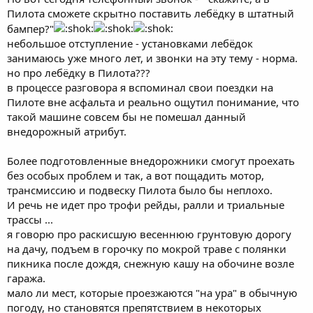
Пилота сможете скрытно поставить лебёдку в штатный
бампер?"
небольшое отступление - установками лебёдок
занимаюсь уже много лет, и звонки на эту тему - норма.
но про лебёдку в Пилота???
в процессе разговора я вспоминал свои поездки на
Пилоте вне асфальта и реально ощутил понимание, что
такой машине совсем бы не помешал данный
внедорожный атрибут.
Более подготовленные внедорожники смогут проехать
без особых проблем и так, а вот пощадить мотор,
трансмиссию и подвеску Пилота было бы неплохо.
И речь не идет про трофи рейды, ралли и триальные
трассы ...
я говорю про раскисшую весеннюю грунтовую дорогу
на дачу, подъем в горочку по мокрой траве с полянки
пикника после дождя, снежную кашу на обочине возле
гаража.
мало ли мест, которые проезжаются "на ура" в обычную
погоду, но становятся препятствием в некоторых