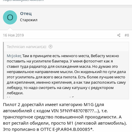
Отец
О
Старожил
16 Ноя 2019
#8
Technician написал(а):
Mr.Joker
, Там в принципе есть немного места, Вебасту можно
поставить на усилителе бампера. У меня фотоотчет как я
ставил туда радиатор для охлаждения масла. Но думаю это
неправильное направление мысли. Он жиденький по сути дела
этот усилитель для всего веса пилота. Есть более лучшее место
для крепления, именно крепления, а как там расположить саму
лебедку, то надо смотреть на саму катушку с редуктором
лебедки.
Место для крепления - передние 4 болта крепления
подрамника. Это более мощные точки крепления для тягового
Пилот 2 дорестайл имеет категорию M1G (для
усилия кузова. Там точно ничего не вытянет и выломает.
автомобилей с кодом VIN 5FNYF48?0?B???...), т.е.
Подрамник тянет на себе весь кузов практически. И кроме того
транспортное средство повышенной проходимости. А
можно сделать конструкцию площадки так, чтобы вершина
вот рестайл обидели, просто M1 (легковой автомобиль).
треугольника (точка крепления площадки) уходила к
Это прописано в ОТТС E-JP.АЯ04.В.00085*.
двигателю, до точки крепления защиты картера. Таким