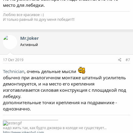
место для лебедки.
Люблю все красивое :-)
И только равный по духу меня победит!!!
Mr.Joker
Активный
17 Окт 2019
#7
Technician
, очень дельные мысли
обычно при аналогичном монтаже штатный усилитель
демонтируется, и на место его крепления
изготавливается силовая конструкция с площадкой под
лебедку.
дополнительные точки крепления на подрамнике -
однозначно.
_____________________________________
надо жить так, как будто джокера в колоде не существует...
http://www.joker4x4.com