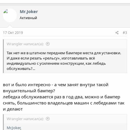
Mr.Joker
Активный
17 Окт 2019
#3
Wrangler написал(а):
Так нет-же в штатном переднем бампере места для установки.
И даже если резать «рельсу», изготавливать всё
индивидуально с усилением конструкции, как лебедь
обслуживать?...
вот и было интересно - а чем занят внутри такой
внушительный бампер?
лебедка обслуживается раз в год-два, можно и бампер
снять, большинство владельцев машин с лебедками так
и делают
Wrangler написал(а):
Mr.Joker
,