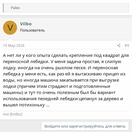
образом можно избавиться и от дрожания конструкции
Р
Palex
лебедки и дополнительное более надежное крепление
е
защиты картера. Двух зайцев сразу "убить". Один недостаток
а
только, уменьшение угла свеса. Но это надо смотреть как саму
к
Vilbo
площадку сделать, а то может и совсем немного украдет.
V
ц
Но на усилитель бампера не надо ставить. Это не то место для
Пользователь
и
лебедки.
и
:
19 Мар 2026
#9
А нет ли у кого опыта сделать крепление под квадрат для
переносной лебедки. У меня задача простая, я слипую
лодку. иногда на очень рыхлом песке. И переносная
лебедка у меня есть, как раз ей я вытаскиваю прицеп из
воды, но иногда машина закапывается при выгрузке
лодки (причем этим страдают и подготовленные
машины) и тут-то очень полезным был бы вариант
использования пеоедней лебедки:цепанул за дерево и
вышел потихоньку ...
inst @vilbo2
Войдите или зарегистрируйтесь для ответа.