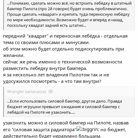
...Понимаю, сделать можно всё, но встроить лебёдку в штатный
бампер Пилота (про 2й говорю) будет очень проблематично.
Проще сделать «квадрат» и крепить туда переносную лебёдку
по мере необходимости. Возможно будет и вперёд и назад,
поскольку квадрат задний есть штатно...
передний "квадрат" и переносная лебёдка - отдельная
тема со своими плюсами и минусами.
об этом можно будет отдельно подискутировать при
желании.
сейчас же речь именно о технической возможности
разместить лебедку внутри бампера.
я за несколько лет владения Пилотом так и не
удосужился посмотреть - а что там внутри?
Wrangler написал(а):
...Если использовать силовой бампер, другое дело. Правда
бюджет игрушки превысит ожидания и силовой бампер с
лебёдой на Пилоте не узаконить....
узаконить можно и силовой бампер на Пилоте, назвав
его "силовая защита радиатора"
но бюджет,
действительно будет неразумно большим.