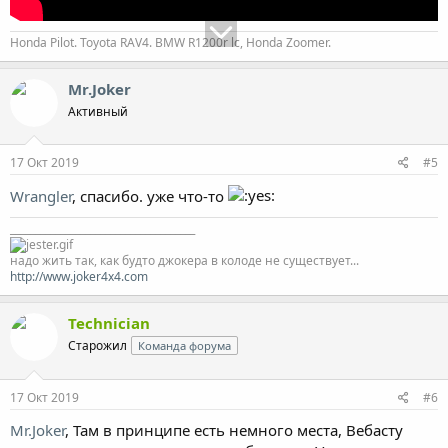
Honda Pilot. Toyota RAV4. BMW R1200r lc, Honda Zoomer.
Mr.Joker
Активный
17 Окт 2019
#5
Wrangler
, спасибо. уже что-то
_____________________________________
надо жить так, как будто джокера в колоде не существует...
http://www.joker4x4.com
Technician
Старожил
Команда форума
17 Окт 2019
#6
Mr.Joker
, Там в принципе есть немного места, Вебасту