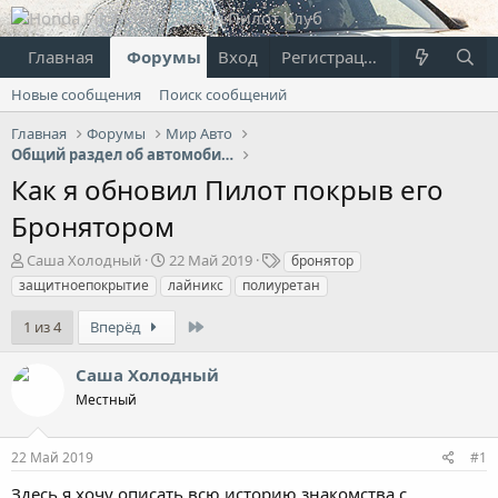
Главная
Форумы
Вход
Что нового?
Регистрация
Пользовател
Новые сообщения
Поиск сообщений
Главная
Форумы
Мир Авто
Общий раздел об автомобилях
Как я обновил Пилот покрыв его
Бронятором
А
Д
Т
Саша Холодный
22 Май 2019
бронятор
в
а
е
защитноепокрытие
лайникс
полиуретан
т
т
г
о
а
и
Last
1 из 4
Вперёд
р
н
т
а
Саша Холодный
е
ч
м
а
Местный
ы
л
а
22 Май 2019
#1
Здесь я хочу описать всю историю знакомства с