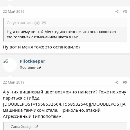
и
:
22 Май 2019
#8
Gerych написал(а):
Ну, а почему нет то? Меня единственное, что останавливает -
это головняк с изменением цвета в ГАИ...
Ну вот и меня тоже это остановило)
Pilotkeeper
Постоянный
22 Май 2019
#9
А у них вишневый цвет возможно нанести? Тоже не хочу
париться с Гибдд.
[DOUBLEPOST=1558532664,1558532546][/DOUBLEPOST]А
машинка танчиком стала. Прикольно. этакий
Агрессивный Гиппопотамм.
Р
Саша Холодный