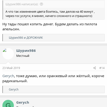
Шурик986 написал(а):
А что так изменения цвета боитесь, там делов на 40 минут ,
через гос услуги, я менял, ничего сложного и страшного)
Ну тады пошел копить денег. Будем делать из пилота
апельсин.
Р
Шурик986
и
ДОРОЖНИК
е
а
к
Шурик986
ц
Местный
и
и
:
23 Май 2019
#14
Gerych
, тоже думаю, или оранжевый или жёлтый, короче
радикальный.
Р
Gerych
е
а
к
Gerych
G
ц