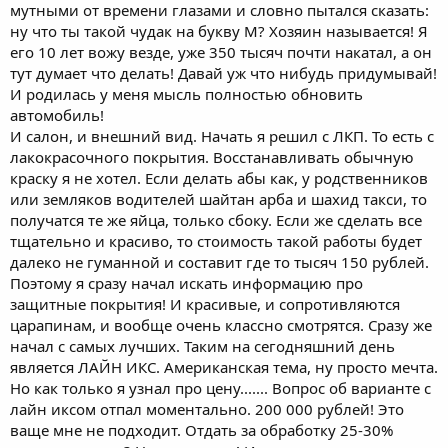
мутными от времени глазами и словно пытался сказать:
ну что ты такой чудак на букву М? Хозяин называется! Я
его 10 лет вожу везде, уже 350 тысяч почти накатал, а он
тут думает что делать! Давай уж что нибудь придумывай!
И родилась у меня мысль полностью обновить
автомобиль!
И салон, и внешний вид. Начать я решил с ЛКП. То есть с
лакокрасочного покрытия. Восстанавливать обычную
краску я не хотел. Если делать абы как, у родственников
или земляков водителей шайтан арба и шахид такси, то
получатся те же яйца, только сбоку. Если же сделать все
тщательно и красиво, то стоимость такой работы будет
далеко не гуманной и составит где то тысяч 150 рублей.
Поэтому я сразу начал искать информацию про
защитные покрытия! И красивые, и сопротивляются
царапинам, и вообще очень классно смотрятся. Сразу же
начал с самых лучших. Таким на сегодняшний день
является ЛАЙН ИКС. Американская тема, ну просто мечта.
Но как только я узнал про цену....... Вопрос об варианте с
лайн иксом отпал моментально. 200 000 рублей! Это
ваще мне не подходит. Отдать за обработку 25-30%