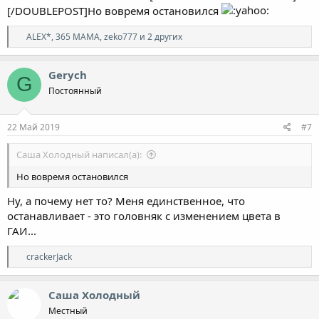
[/DOUBLEPOST]Но вовремя остановился
Р
ALEX*
,
365 МАМА
,
zeko777
и 2 других
е
а
к
Gerych
G
ц
Постоянный
и
и
:
22 Май 2019
#7
Саша Холодный написал(а):
Но вовремя остановился
Ну, а почему нет то? Меня единственное, что
останавливает - это головняк с изменением цвета в
ГАИ...
Р
crackerJack
е
а
к
Саша Холодный
ц
Местный
и