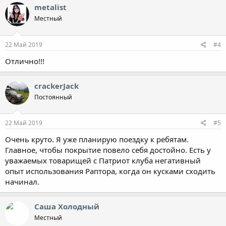
к
metalist
ц
Местный
и
и
:
22 Май 2019
#4
Отлично!!!
crackerJack
Постоянный
22 Май 2019
#5
Очень круто. Я уже планирую поездку к ребятам.
Главное, чтобы покрытие повело себя достойно. Есть у
уважаемых товарищей с Патриот клуба негативный
опыт использования Раптора, когда он кусками сходить
начинал.
Саша Холодный
Местный