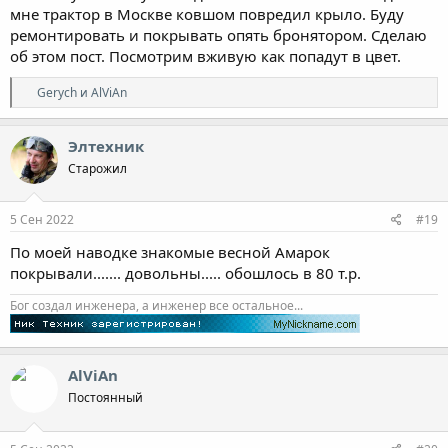
мне трактор в Москве ковшом повредил крыло. Буду
ремонтировать и покрывать опять бронятором. Сделаю
об этом пост. Посмотрим вживую как попадут в цвет.
Р
Gerych
и
AlViAn
е
а
к
Элтехник
ц
Старожил
и
и
:
5 Сен 2022
#19
По моей наводке знакомые весной Амарок
покрывали....... довольны..... обошлось в 80 т.р.
Бог создал инженера, а инженер все остальное...
AlViAn
Постоянный