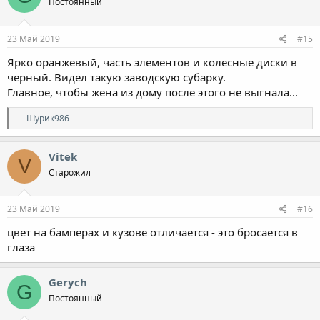
Постоянный
и
и
:
23 Май 2019
#15
Ярко оранжевый, часть элементов и колесные диски в
черный. Видел такую заводскую субарку.
Главное, чтобы жена из дому после этого не выгнала...
Р
Шурик986
е
а
к
Vitek
V
ц
Старожил
и
и
:
23 Май 2019
#16
цвет на бамперах и кузове отличается - это бросается в
глаза
Gerych
G
Постоянный