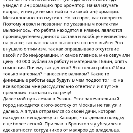
увидел я информацию про Бронятор. Начал изучать
вопрос, и нигде не мог найти никакой информации.
Меня конечно это смутило. Но за спрос, как говорится.....
Поэтому я взял и позвонил по указанным контактам.
Выяснилось, что ребята находятся в Рязани, являются
производителем данного состава и вообще неизвестны
на рынке, так как только пытаются на него выйти. Это
внушало оптимизм, так как оправдывало отсутствие
какой либо информации. И самое главное, мне озвучили
цену: 40 000 рублей за работу и материалы! Блин, опять
сомнения. Почему так дешево? Это только работа? Или
толькр материал? Нанесение валиком? Какие то
финишные работы еще будут? В чем подвох то? Но на
все вопросы мне рассудительно ответили и я тут же
предложил назначить встречу!
Далее мой путь лежал в Рязань. Этот замечательный
город находится к юго-востоку от Москвы не так уж и
далеко. А я туда отправился со своей дачи, которая
находится неподалеку от Каширы, что сделало поездку
еще более легкой. Приехав в Бронятор я у убедился в
адекватности сотрудников от маляров до владельца.