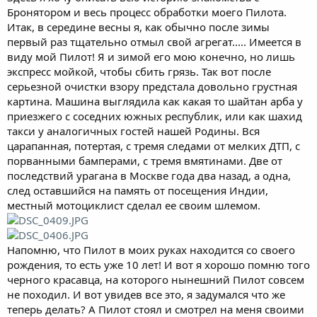
Бронятором и весь процесс обработки моего Пилота.
Итак, в середине весны я, как обычно после зимы
первый раз тщательно отмыл свой агрегат..... Имеется в
виду мой Пилот! Я и зимой его мою конечно, но лишь
экспресс мойкой, чтобы сбить грязь. Так вот после
серьезной очистки взору предстала довольно грустная
картина. Машина выглядила как какая то шайтан арба у
приезжего с соседних южных республик, или как шахид
такси у аналогичных гостей нашей Родины. Вся
царапанная, потертая, с тремя следами от мелких ДТП, с
порванными бамперами, с тремя вмятинами. Две от
последствий урагана в Москве года два назад, а одна,
след оставшийся на память от посещения Индии,
местный мотоциклист сделал ее своим шлемом.
Напомню, что Пилот в моих руках находится со своего
рождения, то есть уже 10 лет! И вот я хорошо помню того
черного красавца, на которого нынешний Пилот совсем
не походил. И вот увидев все это, я задумался что же
теперь делать? А Пилот стоял и смотрел на меня своими