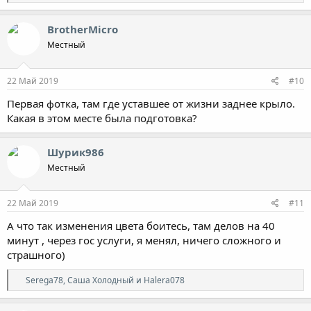
е
а
к
BrotherMicro
ц
Местный
и
и
:
22 Май 2019
#10
Первая фотка, там где уставшее от жизни заднее крыло.
Какая в этом месте была подготовка?
Шурик986
Местный
22 Май 2019
#11
А что так изменения цвета боитесь, там делов на 40
минут , через гос услуги, я менял, ничего сложного и
страшного)
Р
Serega78
,
Саша Холодный
и
Halera078
е
а