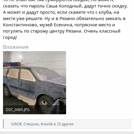
сказать что пароль Саша Холодный, дадут точно скидку.
А может и дадут просто, если скажете что с клуба, на
месте уже решите. Ну и в Рязани обязательно заехать в
Константиново, музей Есенина, потрясное место и
погулять по старому центру Рязани. Очень классный
город!
Вложения
DSC_0485.JPG
129.7 KB · Просмотры: 62
Р
GIN38
,
Спецназ
,
Knastik
и 25 других
е
а