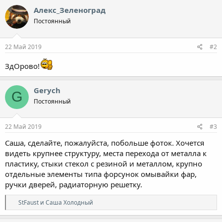
к
Алекс_Зеленоград
ц
Постоянный
и
и
:
22 Май 2019
#2
ЗдОрово!
Gerych
G
Постоянный
22 Май 2019
#3
Саша, сделайте, пожалуйста, побольше фоток. Хочется
видеть крупнее структуру, места перехода от металла к
пластику, стыки стекол с резиной и металлом, крупно
отдельные элементы типа форсунок омывайки фар,
ручки дверей, радиаторную решетку.
Р
StFaust
и
Саша Холодный
е
а