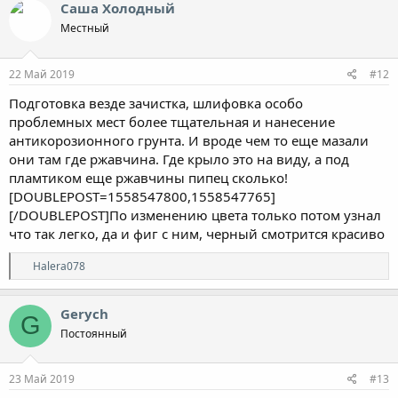
к
Саша Холодный
ц
Местный
и
и
:
22 Май 2019
#12
Подготовка везде зачистка, шлифовка особо
проблемных мест более тщательная и нанесение
антикорозионного грунта. И вроде чем то еще мазали
они там где ржавчина. Где крыло это на виду, а под
пламтиком еще ржавчины пипец сколько!
[DOUBLEPOST=1558547800,1558547765]
[/DOUBLEPOST]По изменению цвета только потом узнал
что так легко, да и фиг с ним, черный смотрится красиво
Р
Halera078
е
а
к
Gerych
G
ц
Постоянный
и
и
:
23 Май 2019
#13