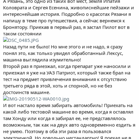
А Рязань, это одно из таких вот мест, земля Ипатия
Коловрата и Сергея Есенина, живописнейшие пейзажи и
интереснейшая история. Подробно о красотах Рязани я
напишу в теме про путешествия, а сейчас вернемся к
Бронятору. Приехав в первый раз, я застал Пилот вот в
таком состоянии
Назад пути не было! Но мне этого и не надо, я сразу
понял это, как только увидел обработанный Лексус,
машина выглядила изумительно!
Второй раз я приезжал, когда препарат уже наносили и
приезжал я уже на УАЗ Патриот, который также брал на
тест на предмет привлечения внимания к отсутствию
третьего ряда в этой, хоть и спорной, но не без
достоинств машине.
И вот настало время забирать автомобиль! Приехать на
какой либо тестовой машине во время, когда я оставлял
там Хонду или когда я забирал ее, не представлялось
возможным, так как на двух авто одновременно ездить я
не умею. Поэтому в оба эти раза я пользовался
электричкой. Но довольно нестандартно! Я поехал не в