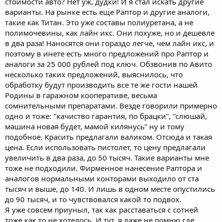
стоимости авто? Нет уж, дудки! И я стал искать другие
варианты. На рынке есть еще Раптор и другие аналоги,
такие как Титан. Это уже составы полиуретана, а не
полимочевины, как лайн икс. Они похуже, но и дешевле
в два раза! Наносятся они гораздо легче, чем лайн икс, и
поэтому в инете есть много предложений про Раптор и
аналоги за 25 000 рублей под ключ. Обзвонив по Авито
несколько таких предложений, выяснилось, что
обработку будут производить все те же гости нашей
Родины в гаражном кооперативе, весьма
сомнительными препаратами. Везде говорили примерно
одно и тоже: "качиство гарантия, по брацки", "слюшай,
машина новая будет, мамой килянусь" ну и тому
подобное. Красить предлагали валиком. Отсюда и такая
цена. Если использовать пистолет, то цену предлагали
увеличить в два раза, до 50 тысяч. Такие варианты мне
тоже не подходили. Фирменное нанесение Раптора и
аналогов нормальными конторами выходило от ста
тысяч и выше, до 140. И лишь в одном месте опустились
до 90 тысяч, и то чувствовался какой то подвох.
Я уже совсем приуныл, так как расставаться с сотней
тоже как то не хотелось. И тут, я даже не помню где,