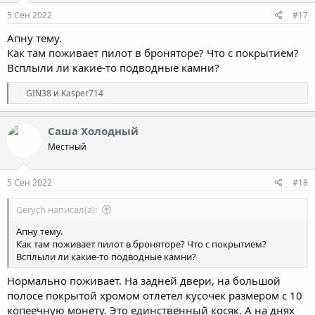
5 Сен 2022
#17
Апну тему.
Как там поживает пилот в броняторе? Что с покрытием?
Всплыли ли какие-то подводные камни?
Р
GIN38
и
Kasper714
е
а
к
Саша Холодный
ц
Местный
и
и
:
5 Сен 2022
#18
Gerych написал(а):
Апну тему.
Как там поживает пилот в броняторе? Что с покрытием?
Всплыли ли какие-то подводные камни?
Нормально поживает. На задней двери, на большой
полосе покрытой хромом отлетел кусочек размером с 10
копеечную монету. Это единственный косяк. А на днях