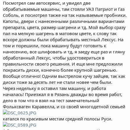
Посмотрел сам автосервис, и увидел две
обрабатываемые машины, там стояли УАЗ Патриот и Газ
Соболь, и посиотрел также на так называемые пробники.
Капоты, двери с нанесенными различными вариантами
препарата, цвета, размер шагрени и тд. Мой выбор сразу
пал на мелкую шагрень в матовом цвете, к слову так
вскоре должны были обрабатывать местный Лексус. На
том и порешили, пока машину будут готовить к
нанесению, все шлифовать и тд, я заеду еще раз и гляну
обработанный Лексус, чтобы удостовериться в
правильности своего решения. И еще мне предложили
покрасить диски, конечно более крупной шагренью.
Вообще отлично! Одним выстрелом кучу зайцев, так как
диски тоже за десять лет не стали новее чем были.
Через недельку я оставил там машину, и работа
началась! Приезжал я в Рязань дважды во время работ,
дело в том что я взял на тест замечательный
Фольксваген Каравелла, и со своей многодетной семьей
катался по красивым местам средней полосы Руси.