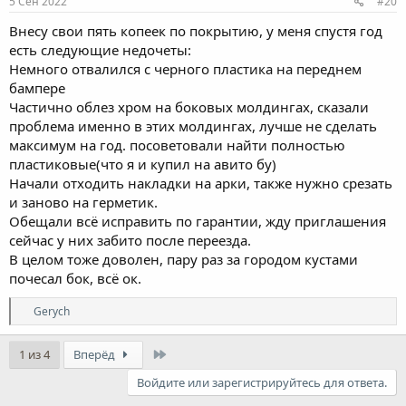
5 Сен 2022
#20
Внесу свои пять копеек по покрытию, у меня спустя год
есть следующие недочеты:
Немного отвалился с черного пластика на переднем
бампере
Частично облез хром на боковых молдингах, сказали
проблема именно в этих молдингах, лучше не сделать
максимум на год. посоветовали найти полностью
пластиковые(что я и купил на авито бу)
Начали отходить накладки на арки, также нужно срезать
и заново на герметик.
Обещали всё исправить по гарантии, жду приглашения
сейчас у них забито после переезда.
В целом тоже доволен, пару раз за городом кустами
почесал бок, всё ок.
Р
Gerych
е
а
к
Last
1 из 4
Вперёд
ц
и
Войдите или зарегистрируйтесь для ответа.
и