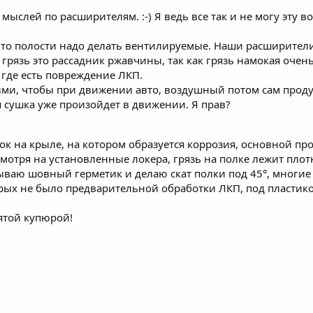
от мыслей по расширителям. :-) Я ведь все так и не могу эту 
, что полости надо делать вентилируемые. Наши расширители 
грязь это рассадник ржавчины, так как грязь намокая очень
, где есть повреждение ЛКП.
ми, чтобы при движении авто, воздушный потом сам продувк
 сушка уже произойдет в движении. Я прав?
ок на крыле, на котором образуется коррозия, основной пр
мотря на установленные локера, грязь на полке лежит плот
дываю шовный герметик и делаю скат полки под 45°, многи
торых не было предварительной обработки ЛКП, под пластик
мятой купюрой!