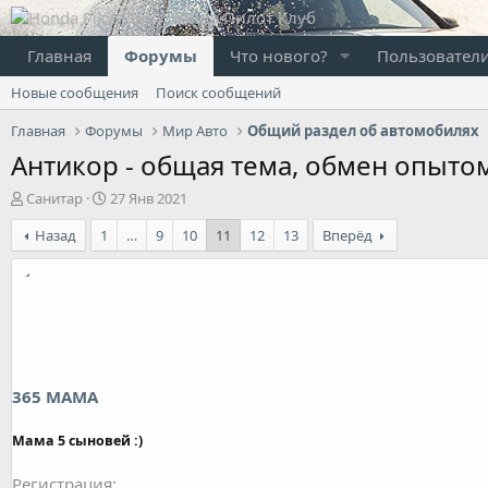
Главная
Форумы
Что нового?
Пользовател
Новые сообщения
Поиск сообщений
Главная
Форумы
Мир Авто
Общий раздел об автомобилях
Антикор - общая тема, обмен опытом
А
Д
Санитар
27 Янв 2021
в
а
Назад
1
…
9
10
11
12
13
Вперёд
т
т
о
а
р
н
т
а
е
ч
м
а
ы
л
а
365 МАМА
Мама 5 сыновей :)
Регистрация